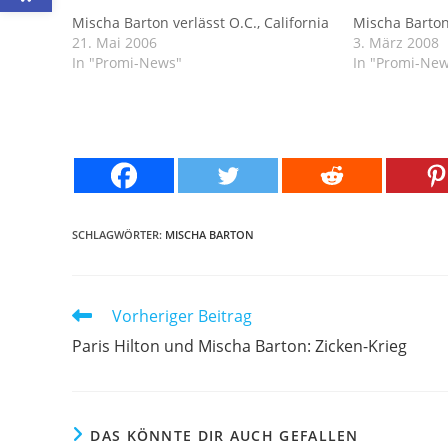
Mischa Barton verlässt O.C., California
Mischa Barton 
21. Mai 2006
3. März 2008
In "Promi-News"
In "Promi-Ne
SCHLAGWÖRTER:
MISCHA BARTON
Weitere
Vorheriger Beitrag
Artikel
Paris Hilton und Mischa Barton: Zicken-Krieg
ansehen
DAS KÖNNTE DIR AUCH GEFALLEN