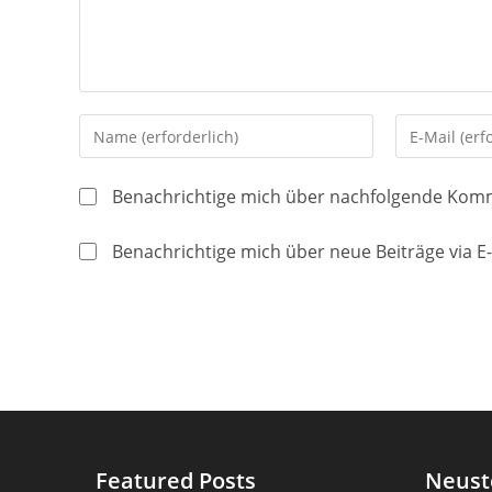
Gib
Gib
deinen
deine
Namen
E-
Benachrichtige mich über nachfolgende Komm
oder
Mail-
Benutzernamen
Adresse
Benachrichtige mich über neue Beiträge via E-
zum
zum
Kommentieren
Kommentier
ein
ein
Featured Posts
Neust