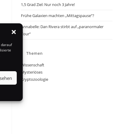
1,5 Grad Ziel: Nur noch 3 Jahre!
Frühe Galaxien machten „Mittagspause“?
Annabelle: Dan Rivera stirbt auf „paranormaler
Tour“
 darauf
isierte
Themen
s
Wissenschaft
Mysteriöses
nsehen
Kryptozoologie