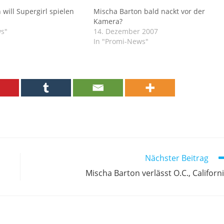
will Supergirl spielen
Mischa Barton bald nackt vor der
Kamera?
ws"
14. Dezember 2007
In "Promi-News"
Nächster Beitrag
Mischa Barton verlässt O.C., Californ