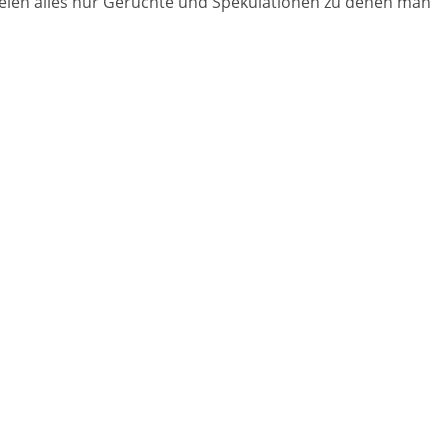
seien alles nur Gerüchte und Spekulationen zu denen man