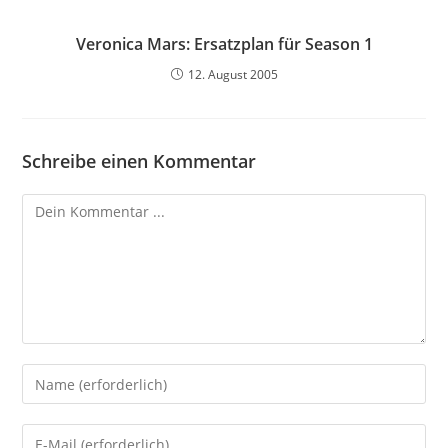
Veronica Mars: Ersatzplan für Season 1
12. August 2005
Schreibe einen Kommentar
Kommentieren
Gib
deinen
Namen
Gib