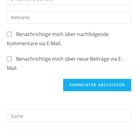
oder
deine
Benutzernamen
E-
Gib
zum
Mail-
deine
Kommentieren
Adresse
Website-
ein
Benachrichtige mich über nachfolgende
zum
URL
Kommentare via E-Mail.
Kommentieren
ein
ein
(optional)
Benachrichtige mich über neue Beiträge via E-
Mail.