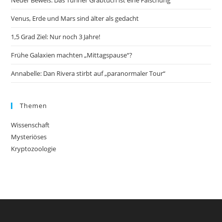
Neuer Beweis: Das Turiner Grabtuch ist eine Fälschung
Venus, Erde und Mars sind älter als gedacht
1,5 Grad Ziel: Nur noch 3 Jahre!
Frühe Galaxien machten „Mittagspause“?
Annabelle: Dan Rivera stirbt auf „paranormaler Tour“
Themen
Wissenschaft
Mysteriöses
Kryptozoologie