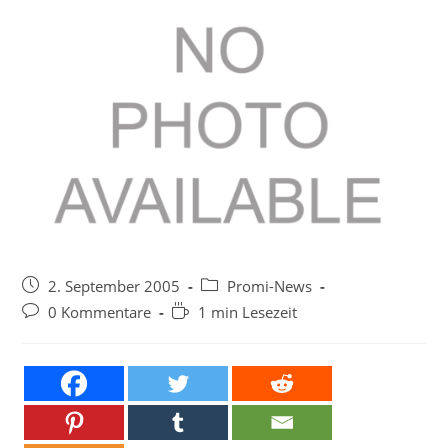
Beitrag
Beitrags-
2. September 2005
Promi-News
veröffentlicht:
Kategorie:
Beitrags-
Lesedauer:
0 Kommentare
1 min Lesezeit
Kommentare: