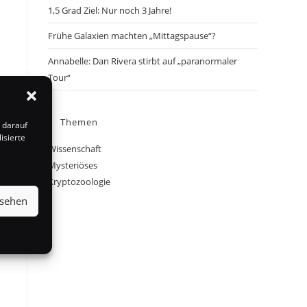
1,5 Grad Ziel: Nur noch 3 Jahre!
Frühe Galaxien machten „Mittagspause“?
Annabelle: Dan Rivera stirbt auf „paranormaler
Tour“
Themen
 darauf
isierte
Wissenschaft
s
Mysteriöses
Kryptozoologie
nsehen