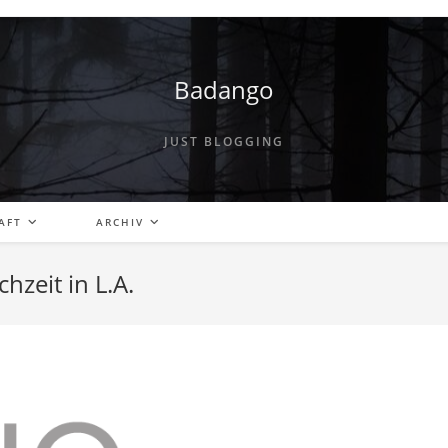
Badango
JUST BLOGGING
AFT
ARCHIV
zeit in L.A.