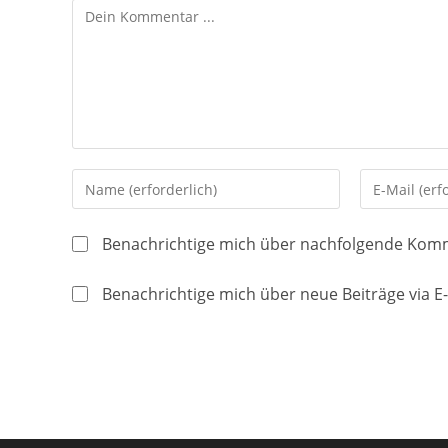
Kommentieren
Gib
Gib
deinen
deine
Namen
E-
Benachrichtige mich über nachfolgende Komm
oder
Mail-
Benutzernamen
Adresse
Benachrichtige mich über neue Beiträge via E-
zum
zum
Kommentieren
Kommentier
ein
ein