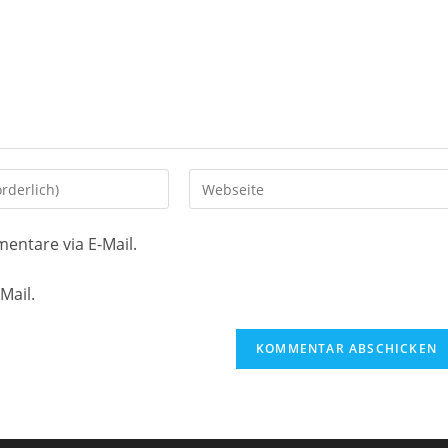
Gib
deine
Website-
entare via E-Mail.
URL
ein
Mail.
(optional)
en