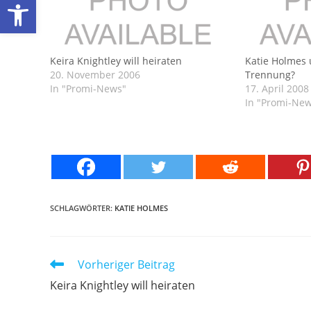
Werkzeugleiste öffnen
Keira Knightley will heiraten
Katie Holmes 
20. November 2006
Trennung?
In "Promi-News"
17. April 2008
In "Promi-Ne
SCHLAGWÖRTER:
KATIE HOLMES
Weitere
Vorheriger Beitrag
Artikel
Keira Knightley will heiraten
ansehen