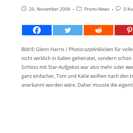
Beitrag
Beitrags-
Beitrags
20. November 2006
Promi-News
0 K
veröffentlicht:
Kategorie:
Komment
Bild:© Glenn Harris / PhotorazziAnklicken für vo
nicht wirklich in Italien geheiratet, sondern schon
Schloss mit Star-Aufgebot war also mehr oder wen
ganz einfacher, Tom und Katie wollten nach den tra
anerkannt worden wäre. Daher musste die eigentli