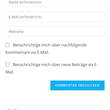
deinen
Namen
Gib
oder
deine
Benutzernamen
E-
Gib
zum
Mail-
deine
Kommentieren
Adresse
Website-
ein
Benachrichtige mich über nachfolgende
zum
URL
Kommentare via E-Mail.
Kommentieren
ein
ein
(optional)
Benachrichtige mich über neue Beiträge via E-
Mail.