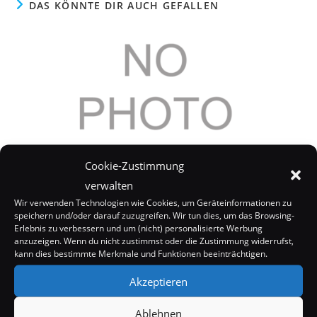
DAS KÖNNTE DIR AUCH GEFALLEN
Cookie-Zustimmung
verwalten
Wir verwenden Technologien wie Cookies, um Geräteinformationen zu
speichern und/oder darauf zuzugreifen. Wir tun dies, um das Browsing-
Sarah Harding: Brüste schrumpfen immer zuerst
Erlebnis zu verbessern und um (nicht) personalisierte Werbung
anzuzeigen. Wenn du nicht zustimmst oder die Zustimmung widerrufst,
10. Dezember 2007
kann dies bestimmte Merkmale und Funktionen beeinträchtigen.
Akzeptieren
Ablehnen