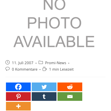
Beitrag
Beitrags-
11. Juli 2007
Promi-News
veröffentlicht:
Kategorie:
Beitrags-
Lesedauer:
0 Kommentare
1 min Lesezeit
Kommentare: