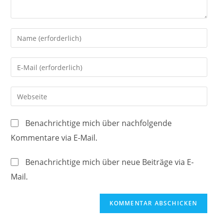
Gib
deinen
Namen
Gib
oder
deine
Benutzernamen
E-
Gib
zum
Mail-
deine
Kommentieren
Adresse
Website-
ein
Benachrichtige mich über nachfolgende
zum
URL
Kommentare via E-Mail.
Kommentieren
ein
ein
(optional)
Benachrichtige mich über neue Beiträge via E-
Mail.