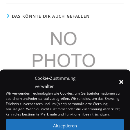
DAS KÖNNTE DIR AUCH GEFALLEN
Cookie-Zustimmung
verwalten
Wir verwenden Technologien wie Cookies, um Geräteinformationen zu
speichern und/oder darauf zuzugreifen. Wir tun dies, um das Browsing-
Erlebnis zu verbessern und um (nicht) personalisierte Werbung
Jessica Alba: 1,5 Millionen für Baby-Bilder
anzuzeigen. Wenn du nicht zustimmst oder die Zustimmung widerrufst,
14. Juli 2008
kann dies bestimmte Merkmale und Funktionen beeinträchtigen.
Akzeptieren