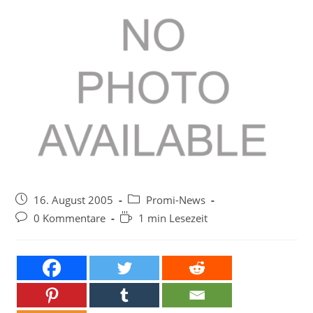
Beitrag
Beitrags-
16. August 2005
Promi-News
veröffentlicht:
Kategorie:
Beitrags-
Lesedauer:
0 Kommentare
1 min Lesezeit
Kommentare: