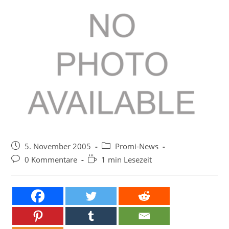
Beitrag
Beitrags-
5. November 2005
Promi-News
veröffentlicht:
Kategorie:
Beitrags-
Lesedauer:
0 Kommentare
1 min Lesezeit
Kommentare: