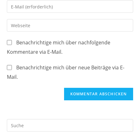
Namen
Gib
oder
deine
Benutzernamen
E-
Gib
zum
Mail-
deine
Kommentieren
Adresse
Website-
ein
Benachrichtige mich über nachfolgende
zum
URL
Kommentare via E-Mail.
Kommentieren
ein
ein
(optional)
Benachrichtige mich über neue Beiträge via E-
Mail.