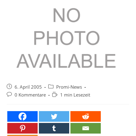
Beitrag
Beitrags-
6. April 2005
Promi-News
veröffentlicht:
Kategorie:
Beitrags-
Lesedauer:
0 Kommentare
1 min Lesezeit
Kommentare: