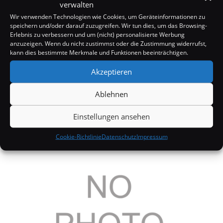
verwalten
Wir verwenden Technologien wie Cookies, um Geräteinformationen zu
speichern und/oder darauf zuzugreifen. Wir tun dies, um das Browsing-
Erlebnis zu verbessern und um (nicht) personalisierte Werbung
anzuzeigen. Wenn du nicht zustimmst oder die Zustimmung widerrufst,
kann dies bestimmte Merkmale und Funktionen beeinträchtigen.
Akzeptieren
Ablehnen
Einstellungen ansehen
Terrorist droht Madonna und Britney
Cookie-Richtlinie
Datenschutz
Impressum
14. September 2007