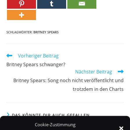
SCHLAGWÖRTER:
BRITNEY SPEARS
Weitere
Vorheriger Beitrag
Artikel
Britney Spears schwanger?
ansehen
Nächster Beitrag
Britney Spears: Song noch nicht veröffentlicht und
trotzdem in den Charts
DAS KÖNNTE DIR AUCH GEFALLEN
Cookie-Zustimmung