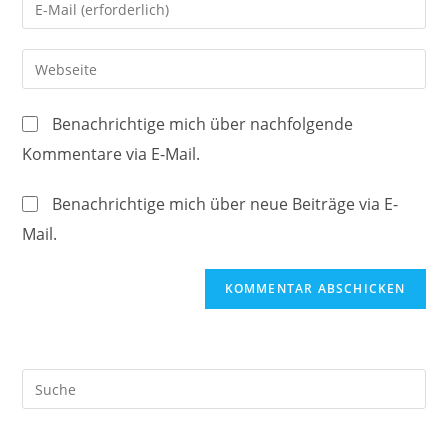
Gib
oder
deine
Benutzernamen
E-
Gib
zum
Mail-
deine
Kommentieren
Adresse
Website-
ein
Benachrichtige mich über nachfolgende
zum
URL
Kommentare via E-Mail.
Kommentieren
ein
ein
(optional)
Benachrichtige mich über neue Beiträge via E-
Mail.