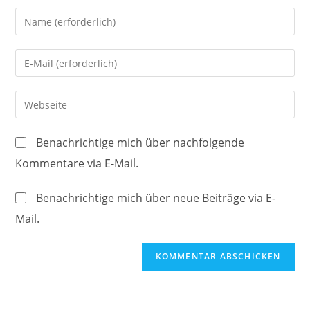
Gib
deinen
Namen
Gib
oder
deine
Benutzernamen
E-
Gib
zum
Mail-
deine
Kommentieren
Adresse
Website-
ein
Benachrichtige mich über nachfolgende
zum
URL
Kommentare via E-Mail.
Kommentieren
ein
ein
(optional)
Benachrichtige mich über neue Beiträge via E-
Mail.