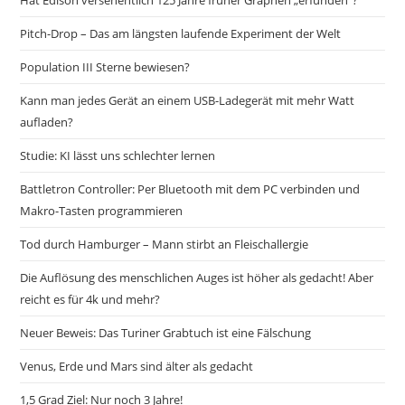
Hat Edison versehentlich 125 Jahre früher Graphen „erfunden“?
Pitch-Drop – Das am längsten laufende Experiment der Welt
Population III Sterne bewiesen?
Kann man jedes Gerät an einem USB-Ladegerät mit mehr Watt
aufladen?
Studie: KI lässt uns schlechter lernen
Battletron Controller: Per Bluetooth mit dem PC verbinden und
Makro-Tasten programmieren
Tod durch Hamburger – Mann stirbt an Fleischallergie
Die Auflösung des menschlichen Auges ist höher als gedacht! Aber
reicht es für 4k und mehr?
Neuer Beweis: Das Turiner Grabtuch ist eine Fälschung
Venus, Erde und Mars sind älter als gedacht
1,5 Grad Ziel: Nur noch 3 Jahre!