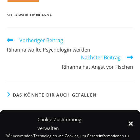
SCHLAGWÖRTER:
RIHANNA
Weitere
Vorheriger Beitrag
Artikel
Rihanna wollte Psychologin werden
ansehen
Nächster Beitrag
Rihanna hat Angst vor Fischen
DAS KÖNNTE DIR AUCH GEFALLEN
Cookie-Zustimmung
verwalten
Wir verwenden Technologien wie Cookies, um Geräteinformationen zu