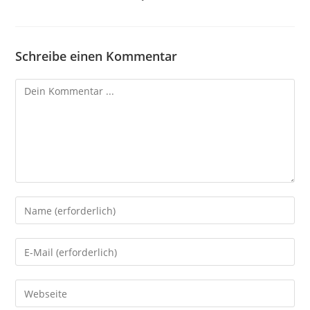
Schreibe einen Kommentar
Kommentieren
Gib
deinen
Namen
Gib
oder
deine
Benutzernamen
E-
Gib
zum
Mail-
deine