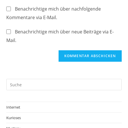
Kommentieren
Adresse
Website-
ein
Benachrichtige mich über nachfolgende
zum
URL
Kommentare via E-Mail.
Kommentieren
ein
ein
(optional)
Benachrichtige mich über neue Beiträge via E-
Mail.
Internet
Kurioses