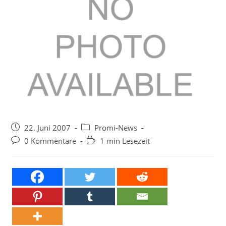
Beitrag
Beitrags-
22. Juni 2007
Promi-News
veröffentlicht:
Kategorie:
Beitrags-
Lesedauer:
0 Kommentare
1 min Lesezeit
Kommentare: