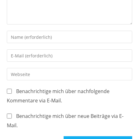
Gib
deinen
Namen
Gib
oder
deine
Benutzernamen
E-
Gib
zum
Mail-
deine
Kommentieren
Adresse
Website-
ein
Benachrichtige mich über nachfolgende
zum
URL
Kommentare via E-Mail.
Kommentieren
ein
ein
(optional)
Benachrichtige mich über neue Beiträge via E-
Mail.