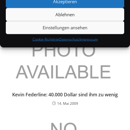
Akzeptieren
19. November 2008
Ablehnen
Einstellungen ansehen
Cookie-Richtlinie
Datenschutz
Impressum
Kevin Federline: 40.000 Dollar sind ihm zu wenig
14. Mai 2009