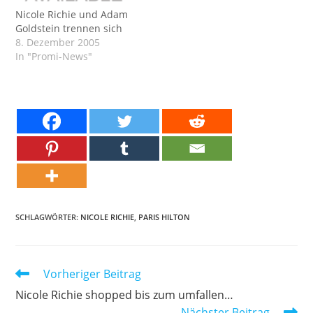
Nicole Richie und Adam
Goldstein trennen sich
8. Dezember 2005
In "Promi-News"
SCHLAGWÖRTER:
NICOLE RICHIE
,
PARIS HILTON
Weitere
Vorheriger Beitrag
Artikel
Nicole Richie shopped bis zum umfallen…
ansehen
Nächster Beitrag