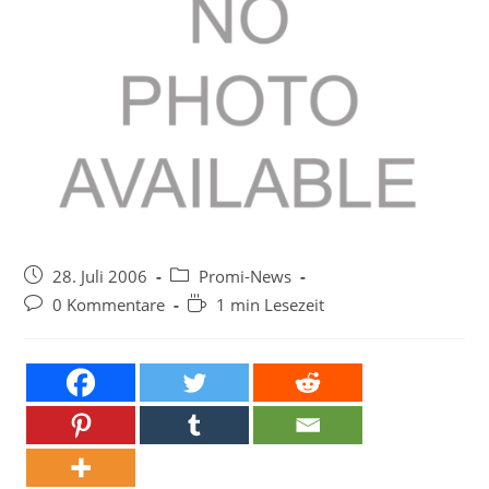
Beitrag
Beitrags-
28. Juli 2006
Promi-News
veröffentlicht:
Kategorie:
Beitrags-
Lesedauer:
0 Kommentare
1 min Lesezeit
Kommentare: