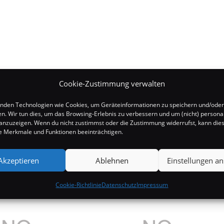
Cookie-Zustimmung verwalten
nden Technologien wie Cookies, um Geräteinformationen zu speichern und/oder
en. Wir tun dies, um das Browsing-Erlebnis zu verbessern und um (nicht) personal
nzuzeigen. Wenn du nicht zustimmst oder die Zustimmung widerrufst, kann die
 Merkmale und Funktionen beeinträchtigen.
Akzeptieren
Ablehnen
Einstellungen a
Cookie-Richtlinie
Datenschutz
Impressum