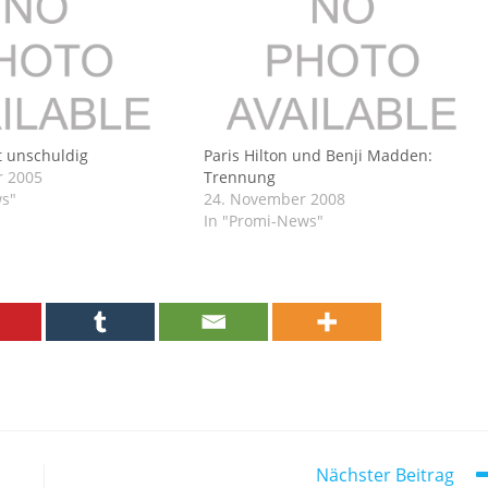
st unschuldig
Paris Hilton und Benji Madden:
r 2005
Trennung
ws"
24. November 2008
In "Promi-News"
Nächster Beitrag