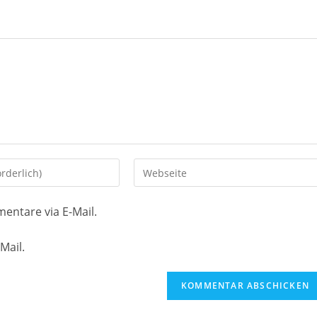
Gib
deine
Website-
entare via E-Mail.
URL
ein
Mail.
(optional)
en