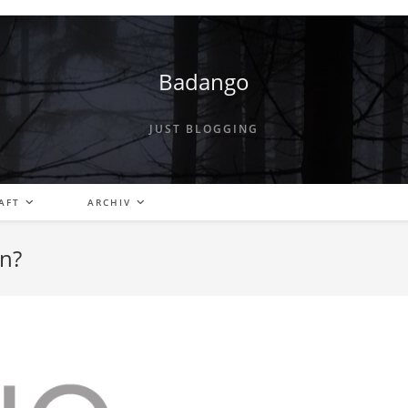
Badango
JUST BLOGGING
AFT
ARCHIV
en?