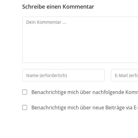
Schreibe einen Kommentar
Kommentieren
Gib
Gib
deinen
deine
Namen
E-
Benachrichtige mich über nachfolgende Komm
oder
Mail-
Benutzernamen
Adresse
Benachrichtige mich über neue Beiträge via E-
zum
zum
Kommentieren
Kommentier
ein
ein