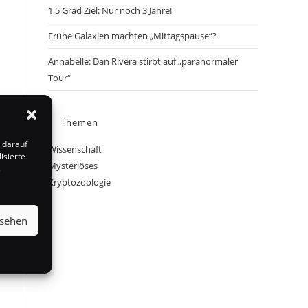
1,5 Grad Ziel: Nur noch 3 Jahre!
Frühe Galaxien machten „Mittagspause“?
Annabelle: Dan Rivera stirbt auf „paranormaler
Tour“
Themen
 darauf
Wissenschaft
isierte
Mysteriöses
s
Kryptozoologie
nsehen