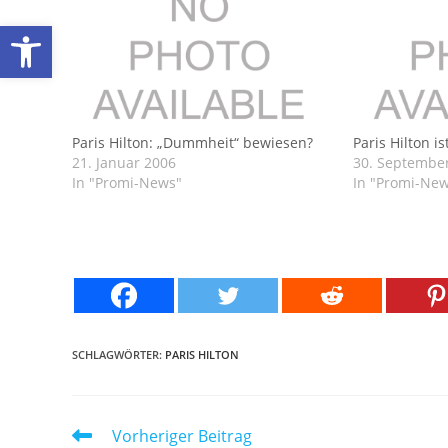
Werkzeugleiste öffnen
Paris Hilton: „Dummheit“ bewiesen?
Paris Hilton i
21. Januar 2006
30. Septembe
In "Promi-News"
In "Promi-Ne
SCHLAGWÖRTER:
PARIS HILTON
Weitere
Vorheriger Beitrag