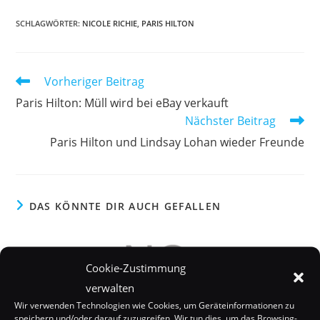
SCHLAGWÖRTER:
NICOLE RICHIE
,
PARIS HILTON
Weitere
Vorheriger Beitrag
Artikel
Paris Hilton: Müll wird bei eBay verkauft
ansehen
Nächster Beitrag
Paris Hilton und Lindsay Lohan wieder Freunde
DAS KÖNNTE DIR AUCH GEFALLEN
Cookie-Zustimmung
verwalten
Wir verwenden Technologien wie Cookies, um Geräteinformationen zu
speichern und/oder darauf zuzugreifen. Wir tun dies, um das Browsing-