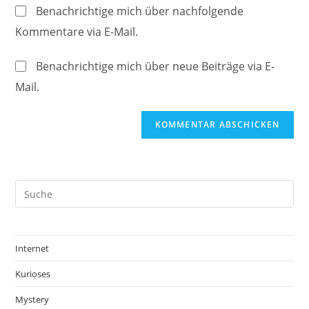
Website-
ein
Benachrichtige mich über nachfolgende
zum
URL
Kommentare via E-Mail.
Kommentieren
ein
ein
(optional)
Benachrichtige mich über neue Beiträge via E-
Mail.
Internet
Kurioses
Mystery