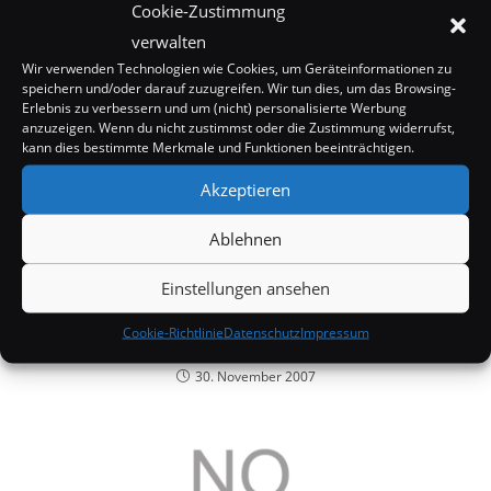
DAS KÖNNTE DIR AUCH GEFALLEN
Cookie-Zustimmung
verwalten
Wir verwenden Technologien wie Cookies, um Geräteinformationen zu
speichern und/oder darauf zuzugreifen. Wir tun dies, um das Browsing-
Erlebnis zu verbessern und um (nicht) personalisierte Werbung
anzuzeigen. Wenn du nicht zustimmst oder die Zustimmung widerrufst,
kann dies bestimmte Merkmale und Funktionen beeinträchtigen.
Akzeptieren
Ablehnen
Einstellungen ansehen
Cookie-Richtlinie
Datenschutz
Impressum
Britney Spears zieht sich in Hustler Shop aus
30. November 2007