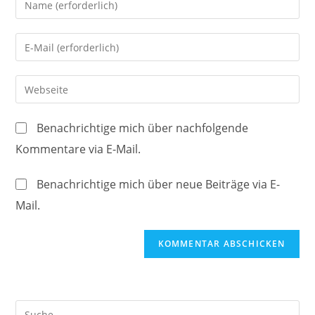
deinen
Namen
Gib
oder
deine
Benutzernamen
E-
Gib
zum
Mail-
deine
Kommentieren
Adresse
Website-
ein
Benachrichtige mich über nachfolgende
zum
URL
Kommentare via E-Mail.
Kommentieren
ein
ein
(optional)
Benachrichtige mich über neue Beiträge via E-
Mail.