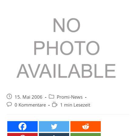
Beitrag
Beitrags-
15. Mai 2006
Promi-News
veröffentlicht:
Kategorie:
Beitrags-
Lesedauer:
0 Kommentare
1 min Lesezeit
Kommentare: