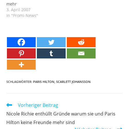
mehr
3. April 2007
In "Promi-News"
SCHLAGWÖRTER:
PARIS HILTON
,
SCARLETT JOHANSSON
Weitere
Vorheriger Beitrag
Artikel
Nicole Richie enthüllt Gründe warum sie und Paris
ansehen
Hilton keine Freunde mehr sind