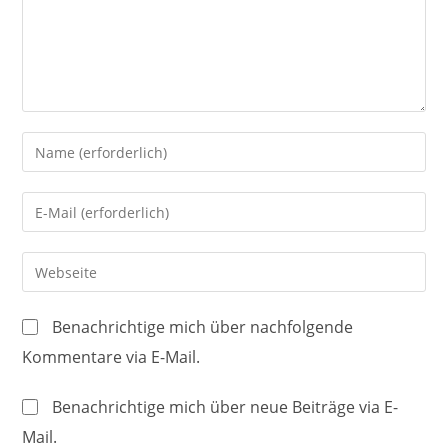
Gib
deinen
Namen
Gib
oder
deine
Benutzernamen
E-
Gib
zum
Mail-
deine
Kommentieren
Adresse
Website-
ein
Benachrichtige mich über nachfolgende
zum
URL
Kommentare via E-Mail.
Kommentieren
ein
ein
(optional)
Benachrichtige mich über neue Beiträge via E-
Mail.