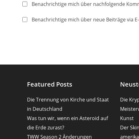
Namen
E-
Benachrichtige mich über nachfolgende Komm
oder
Mail-
Benutzernamen
Adresse
Benachrichtige mich über neue Beiträge via E-
zum
zum
Kommentieren
Kommentier
ein
ein
Featured Posts
Neust
Die Trennung von Kirche und Staat
Die Kryp
in Deutschland
Meister
Was tun wir, wenn ein Asteroid auf
Kunst
die Erde zurast?
Der Ski
TWW Season 2 Änderungen
amerika