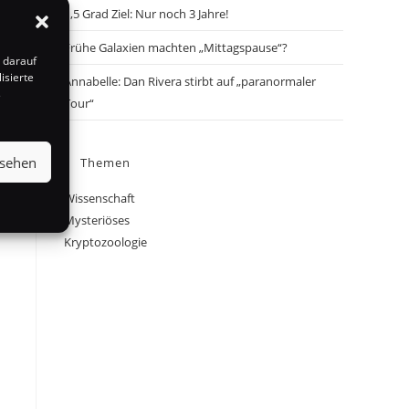
1,5 Grad Ziel: Nur noch 3 Jahre!
Frühe Galaxien machten „Mittagspause“?
 darauf
isierte
Annabelle: Dan Rivera stirbt auf „paranormaler
s
Tour“
nsehen
Themen
Wissenschaft
Mysteriöses
Kryptozoologie