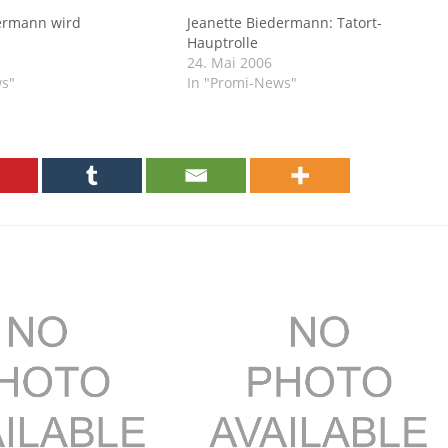
dermann wird
Jeanette Biedermann: Tatort-
Hauptrolle
24. Mai 2006
ws"
In "Promi-News"