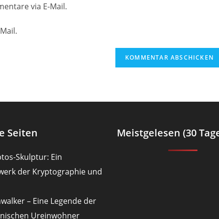
Website-
entare via E-Mail.
URL
ein
Mail.
(optional)
en
e Seiten
Meistgelesen (30 Tag
tos-Skulptur: Ein
werk der Kryptographie und
nwalker – Eine Legende der
nischen Ureinwohner