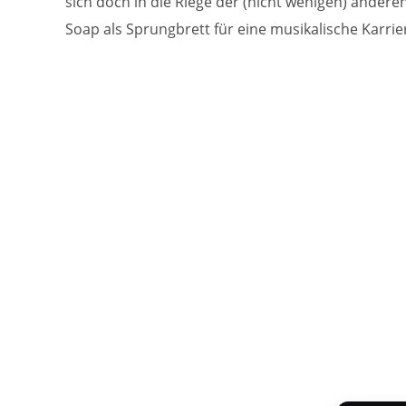
sich doch in die Riege der (nicht wenigen) anderen
Soap als Sprungbrett für eine musikalische Karrie