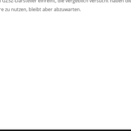
 GZSZ-Darsteller einreiht, die vergeblich versucht haben di
re zu nutzen, bleibt aber abzuwarten.