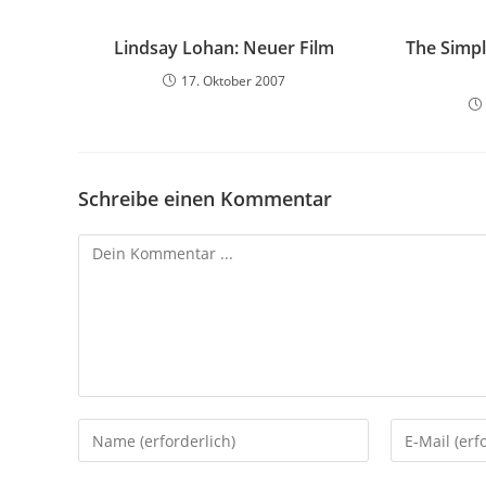
Lindsay Lohan: Neuer Film
The Simpl
17. Oktober 2007
Schreibe einen Kommentar
Kommentieren
Gib
Gib
deinen
deine