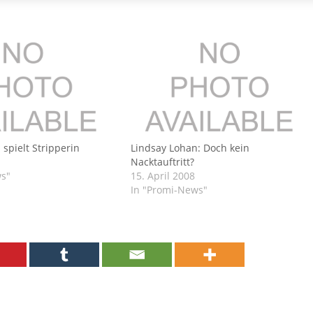
spielt Stripperin
Lindsay Lohan: Doch kein
Nacktauftritt?
ws"
15. April 2008
In "Promi-News"