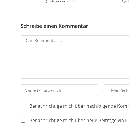
24. Januar 2008
Schreibe einen Kommentar
Kommentieren
Gib
Gib
deinen
deine
Namen
E-
Benachrichtige mich über nachfolgende Komm
oder
Mail-
Benutzernamen
Adresse
Benachrichtige mich über neue Beiträge via E-
zum
zum