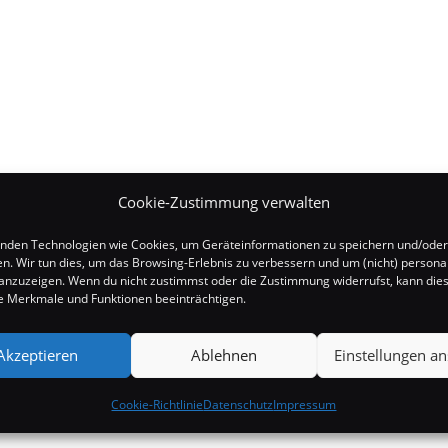
Cookie-Zustimmung verwalten
nden Technologien wie Cookies, um Geräteinformationen zu speichern und/oder
en. Wir tun dies, um das Browsing-Erlebnis zu verbessern und um (nicht) personal
nzuzeigen. Wenn du nicht zustimmst oder die Zustimmung widerrufst, kann die
 Merkmale und Funktionen beeinträchtigen.
Akzeptieren
Ablehnen
Einstellungen a
Cookie-Richtlinie
Datenschutz
Impressum