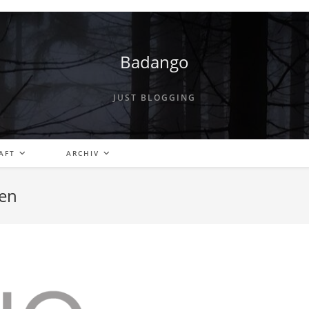
Badango
JUST BLOGGING
AFT
ARCHIV
len