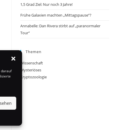
1,5 Grad Ziel: Nur noch 3 Jahre!
Frühe Galaxien machten „Mittagspause“?
Annabelle: Dan Rivera stirbt auf „paranormaler
Tour“
Themen
Wissenschaft
Mysteriöses
 darauf
isierte
Kryptozoologie
s
nsehen