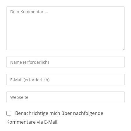
Kommentieren
Gib
deinen
Namen
Gib
oder
deine
Benutzernamen
E-
Gib
zum
Mail-
deine
Kommentieren
Adresse
Website-
ein
Benachrichtige mich über nachfolgende
zum
URL
Kommentare via E-Mail.
Kommentieren
ein
ein