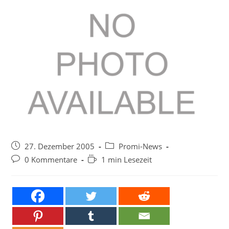
Beitrag
Beitrags-
27. Dezember 2005
Promi-News
veröffentlicht:
Kategorie:
Beitrags-
Lesedauer:
0 Kommentare
1 min Lesezeit
Kommentare: