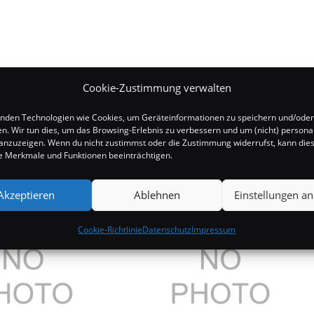
Cookie-Zustimmung verwalten
nden Technologien wie Cookies, um Geräteinformationen zu speichern und/oder
en. Wir tun dies, um das Browsing-Erlebnis zu verbessern und um (nicht) personal
nzuzeigen. Wenn du nicht zustimmst oder die Zustimmung widerrufst, kann die
 Merkmale und Funktionen beeinträchtigen.
Akzeptieren
Ablehnen
Einstellungen a
Cookie-Richtlinie
Datenschutz
Impressum