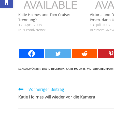
Katie Holmes und Tom Cruise:
Victoria und 
Trennung?
Posen, dann 
17. April 2008
13. Juli 2007
In "Promi-News"
In "Promi-Ne
SCHLAGWÖRTER:
DAVID BECKHAM
,
KATIE HOLMES
,
VICTORIA BECKHAM
Weitere
Vorheriger Beitrag
Artikel
Katie Holmes will wieder vor die Kamera
ansehen