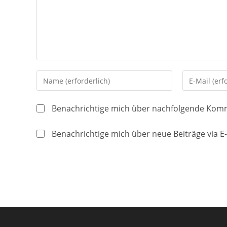
Gib
Gib
deinen
deine
Namen
E-
Benachrichtige mich über nachfolgende Komm
oder
Mail-
Benutzernamen
Adresse
Benachrichtige mich über neue Beiträge via E-
zum
zum
Kommentieren
Kommentier
ein
ein