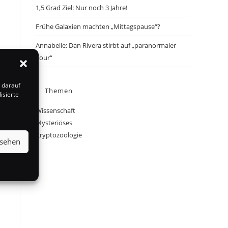
1,5 Grad Ziel: Nur noch 3 Jahre!
Frühe Galaxien machten „Mittagspause“?
Annabelle: Dan Rivera stirbt auf „paranormaler
Tour“
 darauf
Themen
isierte
s
Wissenschaft
Mysteriöses
Kryptozoologie
nsehen