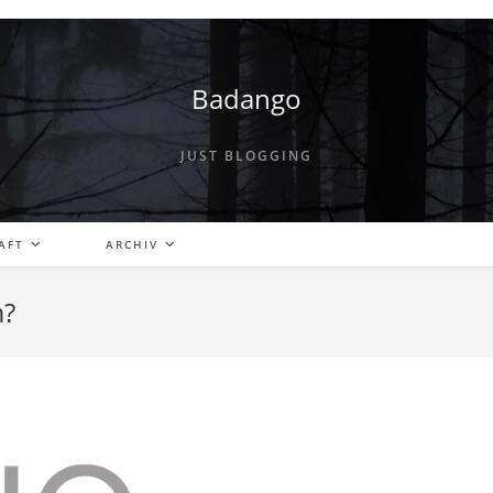
Badango
JUST BLOGGING
AFT
ARCHIV
m?