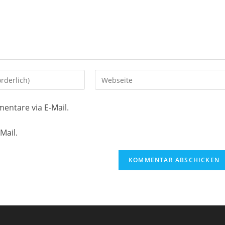
Gib
deine
Website-
entare via E-Mail.
URL
ein
Mail.
(optional)
en