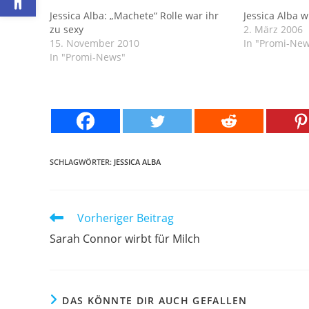
Jessica Alba: „Machete“ Rolle war ihr
Jessica Alba w
zu sexy
2. März 2006
15. November 2010
In "Promi-Ne
In "Promi-News"
SCHLAGWÖRTER:
JESSICA ALBA
Weitere
Vorheriger Beitrag
Artikel
Sarah Connor wirbt für Milch
ansehen
DAS KÖNNTE DIR AUCH GEFALLEN