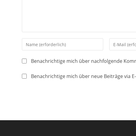
Gib
Gib
deinen
deine
Namen
E-
Benachrichtige mich über nachfolgende Komm
oder
Mail-
Benutzernamen
Adresse
Benachrichtige mich über neue Beiträge via E-
zum
zum
Kommentieren
Kommentier
ein
ein