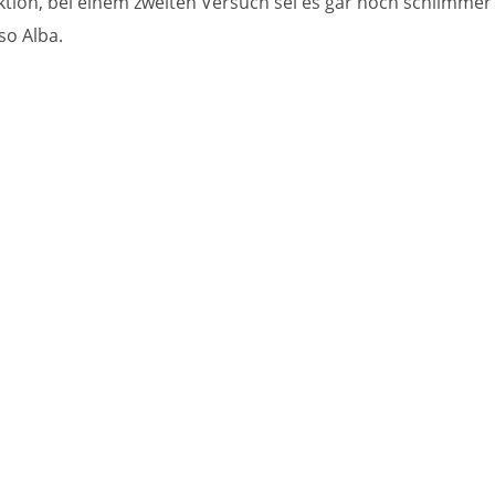
Aktion, bei einem zweiten Versuch sei es gar noch schlimmer
so Alba.