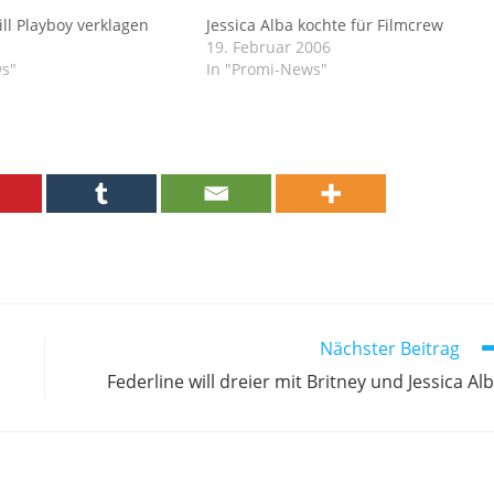
ill Playboy verklagen
Jessica Alba kochte für Filmcrew
19. Februar 2006
ws"
In "Promi-News"
Nächster Beitrag
Federline will dreier mit Britney und Jessica Al