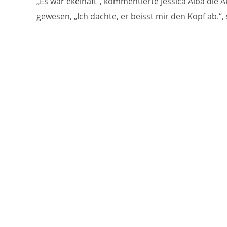
„Es war ekelhaft“, kommentierte Jessica Alba die 
gewesen, „Ich dachte, er beisst mir den Kopf ab.“, 