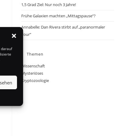
1,5 Grad Ziel: Nur noch 3 Jahre!
Frühe Galaxien machten „Mittagspause“?
Annabelle: Dan Rivera stirbt auf „paranormaler
Tour“
 darauf
Themen
isierte
s
Wissenschaft
Mysteriöses
Kryptozoologie
nsehen