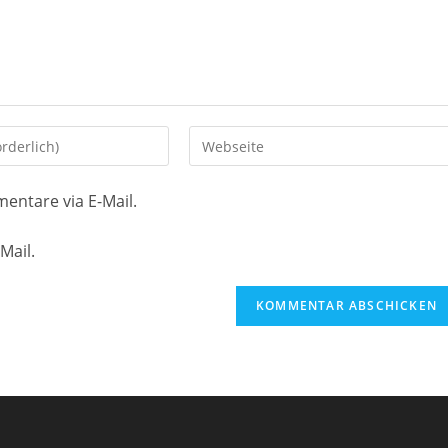
Gib
deine
Website-
entare via E-Mail.
URL
ein
Mail.
(optional)
en