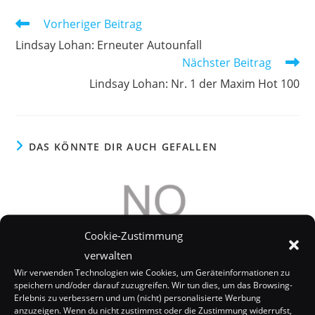
Weitere
Vorheriger Beitrag
Artikel
Lindsay Lohan: Erneuter Autounfall
ansehen
Nächster Beitrag
Lindsay Lohan: Nr. 1 der Maxim Hot 100
DAS KÖNNTE DIR AUCH GEFALLEN
Cookie-Zustimmung
verwalten
Wir verwenden Technologien wie Cookies, um Geräteinformationen zu
speichern und/oder darauf zuzugreifen. Wir tun dies, um das Browsing-
Erlebnis zu verbessern und um (nicht) personalisierte Werbung
anzuzeigen. Wenn du nicht zustimmst oder die Zustimmung widerrufst,