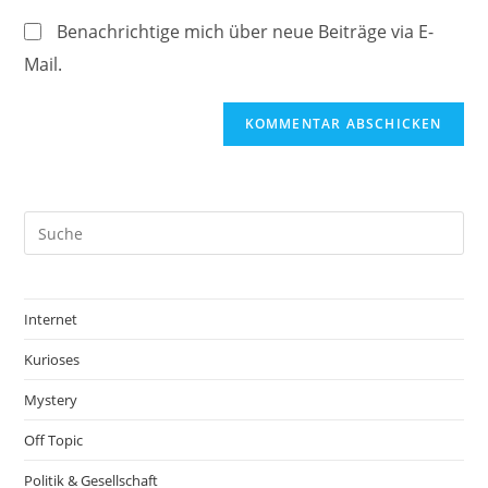
ein
(optional)
Benachrichtige mich über neue Beiträge via E-
Mail.
Internet
Kurioses
Mystery
Off Topic
Politik & Gesellschaft