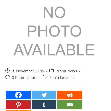
Beitrag
Beitrags-
3. November 2005
Promi-News
veröffentlicht:
Kategorie:
Beitrags-
Lesedauer:
0 Kommentare
1 min Lesezeit
Kommentare: