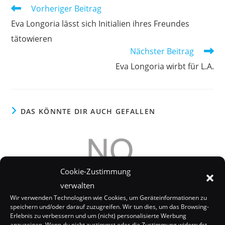
Weitere
Vorheriger Beitrag
Artikel
Eva Longoria lässt sich Initialien ihres Freundes
ansehen
tätowieren
Nächster Beitrag
Eva Longoria wirbt für L.A.
DAS KÖNNTE DIR AUCH GEFALLEN
Cookie-Zustimmung
verwalten
Wir verwenden Technologien wie Cookies, um Geräteinformationen zu
speichern und/oder darauf zuzugreifen. Wir tun dies, um das Browsing-
Erlebnis zu verbessern und um (nicht) personalisierte Werbung
anzuzeigen. Wenn du nicht zustimmst oder die Zustimmung widerrufst,