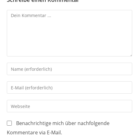
Kommentieren
Gib
deinen
Namen
Gib
oder
deine
Benutzernamen
E-
Gib
zum
Mail-
deine
Kommentieren
Adresse
Website-
ein
Benachrichtige mich über nachfolgende
zum
URL
Kommentare via E-Mail.
Kommentieren
ein