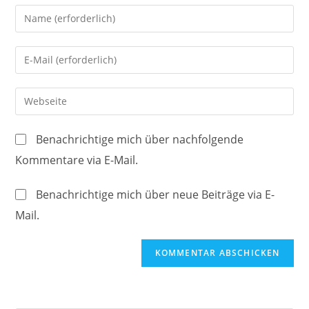
Gib
deinen
Namen
Gib
oder
deine
Benutzernamen
E-
Gib
zum
Mail-
deine
Kommentieren
Adresse
Website-
ein
Benachrichtige mich über nachfolgende
zum
URL
Kommentare via E-Mail.
Kommentieren
ein
ein
(optional)
Benachrichtige mich über neue Beiträge via E-
Mail.