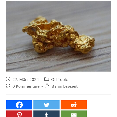
Beitrag
Beitrags-
27. März 2024
Off Topic
veröffentlicht:
Kategorie:
Beitrags-
Lesedauer:
0 Kommentare
3 min Lesezeit
Kommentare: