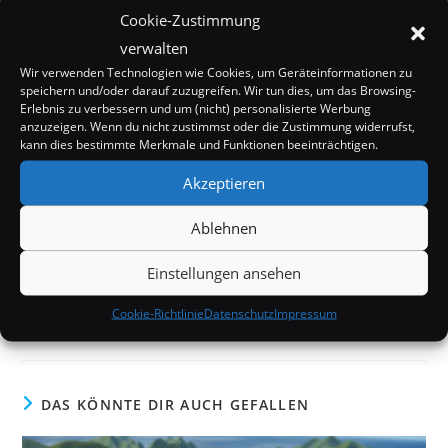
Cookie-Zustimmung
verwalten
Wir verwenden Technologien wie Cookies, um Geräteinformationen zu
speichern und/oder darauf zuzugreifen. Wir tun dies, um das Browsing-
Erlebnis zu verbessern und um (nicht) personalisierte Werbung
SCHLAGWÖRTER:
ENGLAND
,
GOLD
,
NUGGET
,
SCHATZ
anzuzeigen. Wenn du nicht zustimmst oder die Zustimmung widerrufst,
kann dies bestimmte Merkmale und Funktionen beeinträchtigen.
Akzeptieren
Weitere
Vorheriger Beitrag
Artikel
Ablehnen
Millionen in Gold fließen durch die Schweizer
ansehen
Kanalisation
Einstellungen ansehen
Nächster Beitrag
Wie viel Gold gibt es auf der Welt?
Cookie-Richtlinie
Datenschutz
Impressum
DAS KÖNNTE DIR AUCH GEFALLEN