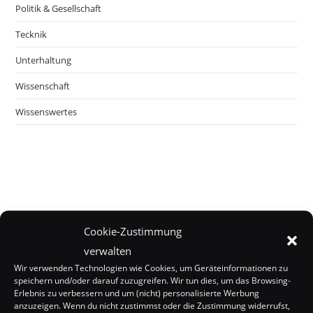
Politik & Gesellschaft
Tecknik
Unterhaltung
Wissenschaft
Wissenswertes
Cookie-Zustimmung
verwalten
Wir verwenden Technologien wie Cookies, um Geräteinformationen zu
speichern und/oder darauf zuzugreifen. Wir tun dies, um das Browsing-
Erlebnis zu verbessern und um (nicht) personalisierte Werbung
anzuzeigen. Wenn du nicht zustimmst oder die Zustimmung widerrufst,