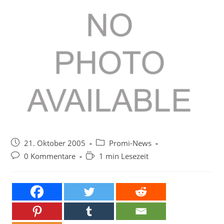
Beitrag
Beitrags-
21. Oktober 2005
Promi-News
veröffentlicht:
Kategorie:
Beitrags-
Lesedauer:
0 Kommentare
1 min Lesezeit
Kommentare: