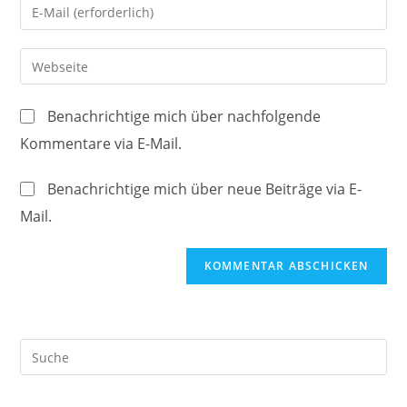
Gib
oder
deine
Benutzernamen
E-
Gib
zum
Mail-
deine
Kommentieren
Adresse
Website-
ein
Benachrichtige mich über nachfolgende
zum
URL
Kommentare via E-Mail.
Kommentieren
ein
ein
(optional)
Benachrichtige mich über neue Beiträge via E-
Mail.