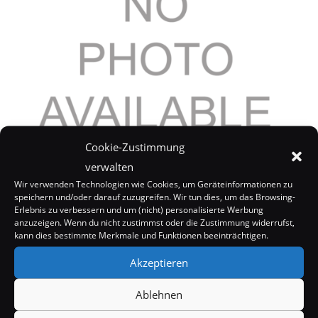
Cookie-Zustimmung
verwalten
Nicole Richie kauft sich neue Wohnung um nicht
fahren zu müssen
Wir verwenden Technologien wie Cookies, um Geräteinformationen zu
speichern und/oder darauf zuzugreifen. Wir tun dies, um das Browsing-
3. November 2005
Erlebnis zu verbessern und um (nicht) personalisierte Werbung
anzuzeigen. Wenn du nicht zustimmst oder die Zustimmung widerrufst,
kann dies bestimmte Merkmale und Funktionen beeinträchtigen.
Akzeptieren
Ablehnen