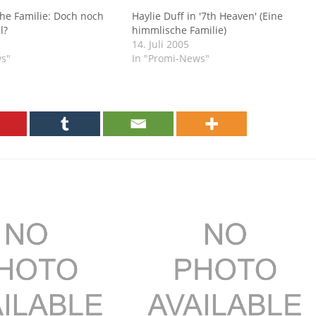
he Familie: Doch noch
Haylie Duff in '7th Heaven' (Eine
l?
himmlische Familie)
14. Juli 2005
ws"
In "Promi-News"