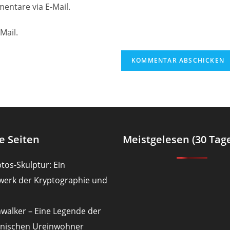
Website-
entare via E-Mail.
URL
ein
Mail.
(optional)
en
e Seiten
Meistgelesen (30 Tag
tos-Skulptur: Ein
werk der Kryptographie und
nwalker – Eine Legende der
nischen Ureinwohner