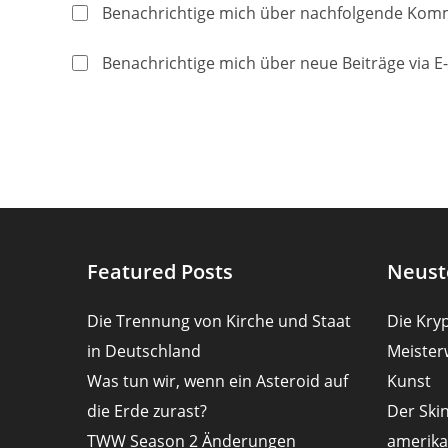
Namen
E-
Benachrichtige mich über nachfolgende Komm
oder
Mail-
Benutzernamen
Adresse
Benachrichtige mich über neue Beiträge via E-
zum
zum
Kommentieren
Kommentier
ein
ein
Featured Posts
Neust
Die Trennung von Kirche und Staat
Die Kryp
in Deutschland
Meister
Was tun wir, wenn ein Asteroid auf
Kunst
die Erde zurast?
Der Ski
TWW Season 2 Änderungen
amerika