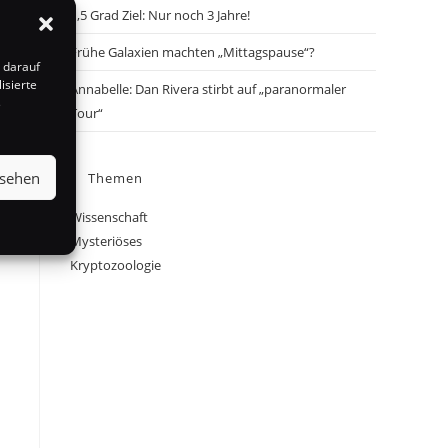
1,5 Grad Ziel: Nur noch 3 Jahre!
Frühe Galaxien machten „Mittagspause“?
 darauf
isierte
Annabelle: Dan Rivera stirbt auf „paranormaler
s
Tour“
nsehen
Themen
Wissenschaft
Mysteriöses
Kryptozoologie