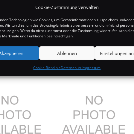
Cookie-Zustimmung verwalten
nden Technologien wie Cookies, um Geräteinformationen zu speichern und/oder
en. Wir tun dies, um das Browsing-Erlebnis zu verbessern und um (nicht) personal
nzuzeigen. Wenn du nicht zustimmst oder die Zustimmung widerrufst, kann die
 Merkmale und Funktionen beeinträchtigen.
Akzeptieren
Ablehnen
Einstellungen a
Cookie-Richtlinie
Datenschutz
Impressum