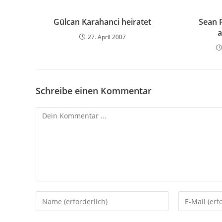
Gülcan Karahanci heiratet
Sean 
27. April 2007
Schreibe einen Kommentar
Kommentieren
Gib
Gib
deinen
deine