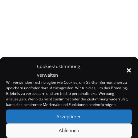
Cookie-Zustimmung
verwalten
Wir verwenden Technologien wie Cookies, um Geräteinformationen zu
speichern und/oder darauf zuzugreifen. Wir tun dies, um das Browsing-
Erlebnis zu verbessern und um (nicht) personalisierte Werbung
anzuzeigen. Wenn du nicht zustimmst oder die Zustimmung widerrufst,
kann dies bestimmte Merkmale und Funktionen beeinträchtigen.
Ähnliche Beiträge
Akzeptieren
Ablehnen