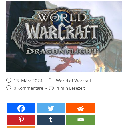
Beitrag
Beitrags-
13. März 2024
World of Warcraft
veröffentlicht:
Kategorie:
Beitrags-
Lesedauer:
0 Kommentare
4 min Lesezeit
Kommentare: