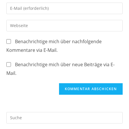
Namen
Gib
oder
deine
Benutzernamen
E-
Gib
zum
Mail-
deine
Kommentieren
Adresse
Website-
ein
Benachrichtige mich über nachfolgende
zum
URL
Kommentare via E-Mail.
Kommentieren
ein
ein
(optional)
Benachrichtige mich über neue Beiträge via E-
Mail.