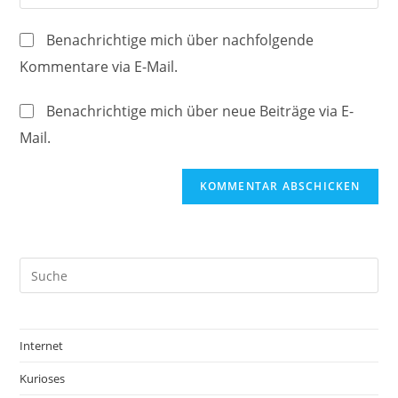
deine
Kommentieren
Adresse
Website-
ein
Benachrichtige mich über nachfolgende
zum
URL
Kommentare via E-Mail.
Kommentieren
ein
ein
(optional)
Benachrichtige mich über neue Beiträge via E-
Mail.
Internet
Kurioses