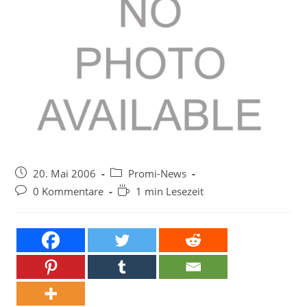
Beitrag
Beitrags-
20. Mai 2006
Promi-News
veröffentlicht:
Kategorie:
Beitrags-
Lesedauer:
0 Kommentare
1 min Lesezeit
Kommentare: