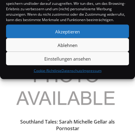
speichern und/oder darauf zuzugreifen. Wir tun dies, um das Browsing-
Erlebnis zu verbessern und um (nicht) personalisierte Werbung
anzuzeigen. Wenn du nicht zustimmst oder die Zustimmung widerrufst,
Jennifer Lopez: Neues Album im Oktober
kann dies bestimmte Merkmale und Funktionen beeinträchtigen.
14. August 2007
Akzeptieren
Ablehnen
Einstellungen ansehen
Cookie-Richtlinie
Datenschutz
Impressum
Southland Tales: Sarah Michelle Gellar als
Pornostar