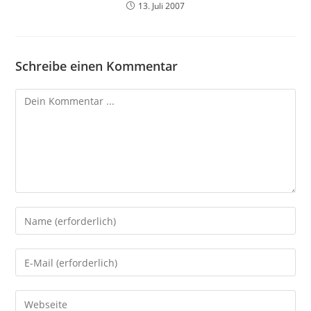
13. Juli 2007
Schreibe einen Kommentar
Kommentieren
Gib
deinen
Namen
Gib
oder
deine
Benutzernamen
E-
Gib
zum
Mail-