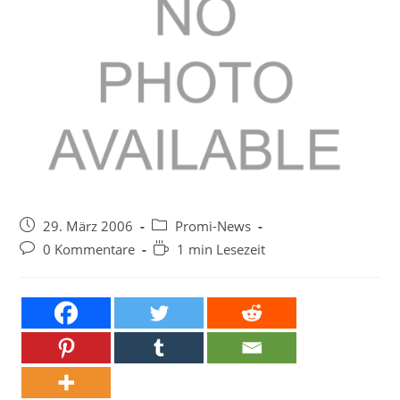
Beitrag
Beitrags-
29. März 2006
Promi-News
veröffentlicht:
Kategorie:
Beitrags-
Lesedauer:
0 Kommentare
1 min Lesezeit
Kommentare: