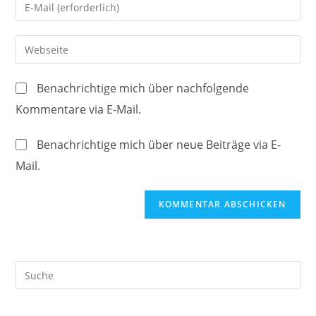
Gib
oder
deine
Benutzernamen
E-
Gib
zum
Mail-
deine
Kommentieren
Adresse
Website-
ein
Benachrichtige mich über nachfolgende
zum
URL
Kommentare via E-Mail.
Kommentieren
ein
ein
(optional)
Benachrichtige mich über neue Beiträge via E-
Mail.