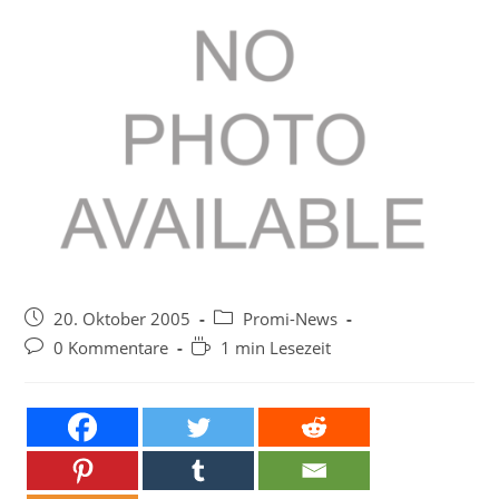
Beitrag
Beitrags-
20. Oktober 2005
Promi-News
veröffentlicht:
Kategorie:
Beitrags-
Lesedauer:
0 Kommentare
1 min Lesezeit
Kommentare: