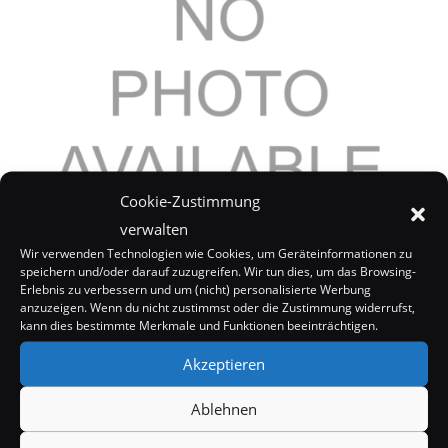
Cookie-Zustimmung
verwalten
Britney Spears: Neues Album
Wir verwenden Technologien wie Cookies, um Geräteinformationen zu
speichern und/oder darauf zuzugreifen. Wir tun dies, um das Browsing-
10. November 2005
Erlebnis zu verbessern und um (nicht) personalisierte Werbung
anzuzeigen. Wenn du nicht zustimmst oder die Zustimmung widerrufst,
kann dies bestimmte Merkmale und Funktionen beeinträchtigen.
Akzeptieren
Ablehnen