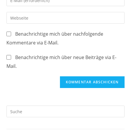
oder
deine
Benutzernamen
E-
Gib
zum
Mail-
deine
Kommentieren
Adresse
Website-
ein
Benachrichtige mich über nachfolgende
zum
URL
Kommentare via E-Mail.
Kommentieren
ein
ein
(optional)
Benachrichtige mich über neue Beiträge via E-
Mail.