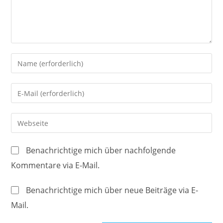
Gib
deinen
Namen
Gib
oder
deine
Benutzernamen
E-
Gib
zum
Mail-
deine
Kommentieren
Adresse
Website-
ein
Benachrichtige mich über nachfolgende
zum
URL
Kommentare via E-Mail.
Kommentieren
ein
ein
(optional)
Benachrichtige mich über neue Beiträge via E-
Mail.