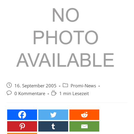
Beitrag
Beitrags-
16. September 2005
Promi-News
veröffentlicht:
Kategorie:
Beitrags-
Lesedauer:
0 Kommentare
1 min Lesezeit
Kommentare: