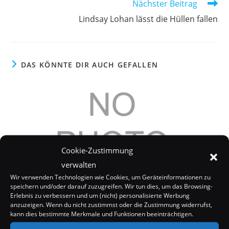
Weitere
Nächster Beitrag
Artikel
Lindsay Lohan lässt die Hüllen fallen
ansehen
DAS KÖNNTE DIR AUCH GEFALLEN
Cookie-Zustimmung
verwalten
Wir verwenden Technologien wie Cookies, um Geräteinformationen zu
speichern und/oder darauf zuzugreifen. Wir tun dies, um das Browsing-
Erlebnis zu verbessern und um (nicht) personalisierte Werbung
anzuzeigen. Wenn du nicht zustimmst oder die Zustimmung widerrufst,
kann dies bestimmte Merkmale und Funktionen beeinträchtigen.
Kim Cattrall brauchte das Geld