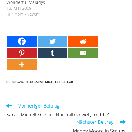
Wonderful Maladys
13. Mai 2009
In "Promi-News"
SCHLAGWÖRTER:
SARAH MICHELLE GELLAR
Weitere
Vorheriger Beitrag
Artikel
Sarah Michelle Gellar: Nur halb soviel ‚Freddie‘
ansehen
Nächster Beitrag
Mandy Moore in Scrubs