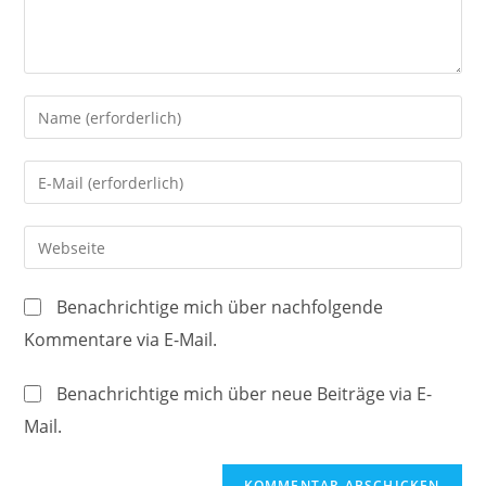
Gib
deinen
Namen
Gib
oder
deine
Benutzernamen
E-
Gib
zum
Mail-
deine
Kommentieren
Adresse
Website-
ein
Benachrichtige mich über nachfolgende
zum
URL
Kommentare via E-Mail.
Kommentieren
ein
ein
(optional)
Benachrichtige mich über neue Beiträge via E-
Mail.