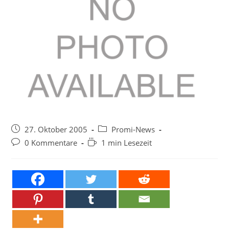
Beitrag
Beitrags-
27. Oktober 2005
Promi-News
veröffentlicht:
Kategorie:
Beitrags-
Lesedauer:
0 Kommentare
1 min Lesezeit
Kommentare: