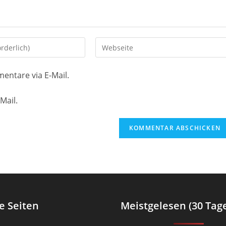
Gib
deine
Website-
entare via E-Mail.
URL
ein
Mail.
(optional)
en
e Seiten
Meistgelesen (30 Tag