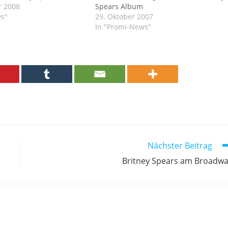
r 2008
Spears Album
ws"
29. Oktober 2007
In "Promi-News"
Nächster Beitrag
Britney Spears am Broadw