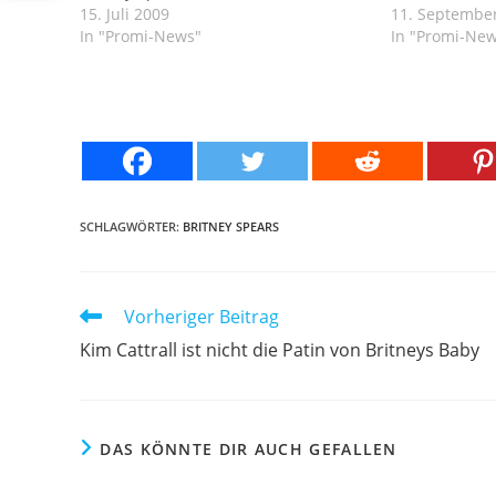
15. Juli 2009
11. Septembe
In "Promi-News"
In "Promi-Ne
SCHLAGWÖRTER:
BRITNEY SPEARS
Weitere
Vorheriger Beitrag
Artikel
Kim Cattrall ist nicht die Patin von Britneys Baby
ansehen
DAS KÖNNTE DIR AUCH GEFALLEN