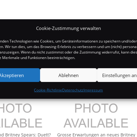
Cookie-Zustimmung verwalten
nden Technologien wie Cookies, um Geräteinformationen zu speichern und/oder
en. Wir tun dies, um das Browsing-Erlebnis zu verbessern und um (nicht) personal
nzuzeigen. Wenn du nicht zustimmst oder die Zustimmung widerrufst, kann die
 Merkmale und Funktionen beeinträchtigen.
Akzeptieren
Ablehnen
Einstellungen a
Cookie-Richtlinie
Datenschutz
Impressum
nd Britney Spears: Duett?
Grosse Erwartungen an neues Britney