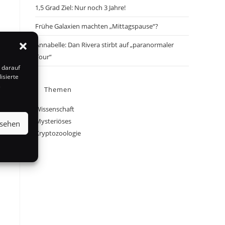
1,5 Grad Ziel: Nur noch 3 Jahre!
Frühe Galaxien machten „Mittagspause“?
Annabelle: Dan Rivera stirbt auf „paranormaler
Tour“
 darauf
isierte
s
Themen
Wissenschaft
Mysteriöses
nsehen
Kryptozoologie