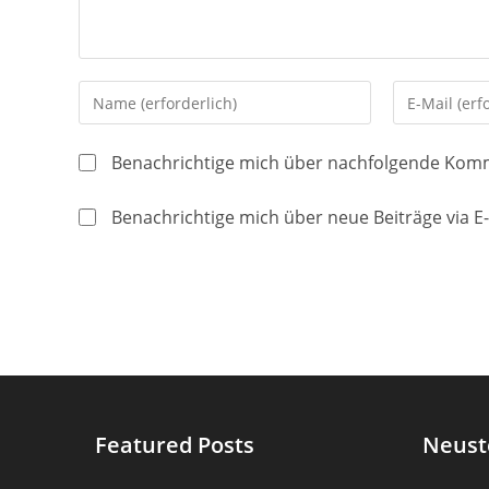
Gib
Gib
deinen
deine
Namen
E-
Benachrichtige mich über nachfolgende Komm
oder
Mail-
Benutzernamen
Adresse
Benachrichtige mich über neue Beiträge via E-
zum
zum
Kommentieren
Kommentier
ein
ein
Featured Posts
Neust