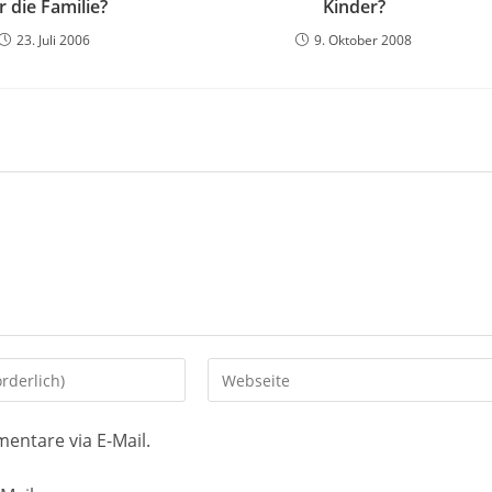
r die Familie?
Kinder?
23. Juli 2006
9. Oktober 2008
Gib
deine
Website-
entare via E-Mail.
URL
ein