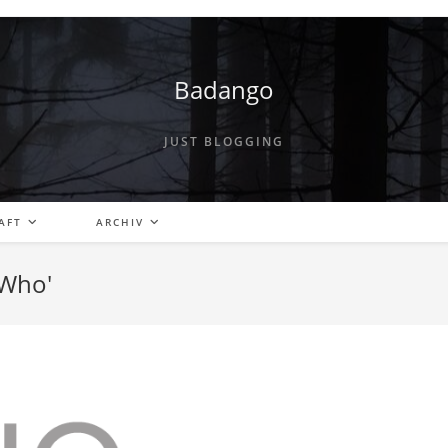
Badango
JUST BLOGGING
AFT
ARCHIV
 Who'