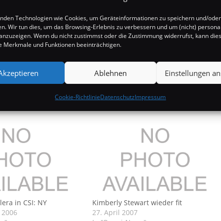
nden Technologien wie Cookies, um Geräteinformationen zu speichern und/oder
en. Wir tun dies, um das Browsing-Erlebnis zu verbessern und um (nicht) personal
nzuzeigen. Wenn du nicht zustimmst oder die Zustimmung widerrufst, kann die
 Merkmale und Funktionen beeinträchtigen.
Akzeptieren
Ablehnen
Einstellungen a
Cookie-Richtlinie
Datenschutz
Impressum
lera in CSI: NY
Kimberly Stewart wieder fit
 2006
27. April 2007