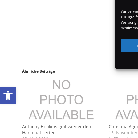
Wir verwe
zuzugreif
Werbung a
bestimmte
Ähnliche Beiträge
Werkzeugleiste öffnen
Anthony Hopkins gibt wieder den
Christina Agui
Hannibal Lecter
15. November