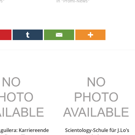
ws"
In "Promi-News"
Aguilera: Karriereende
Scientology-Schule für J.Lo’s