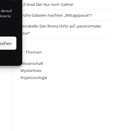
1,5 Grad Ziel: Nur noch 3 Jahre!
 darauf
Frühe Galaxien machten „Mittagspause“?
isierte
s
Annabelle: Dan Rivera stirbt auf „paranormaler
Tour“
nsehen
Themen
Wissenschaft
Mysteriöses
Kryptozoologie