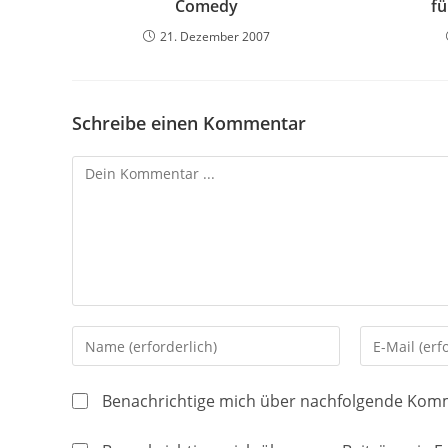
Comedy
fü
21. Dezember 2007
Schreibe einen Kommentar
Kommentieren
Gib
Gib
deinen
deine
Namen
E-
Benachrichtige mich über nachfolgende Komm
oder
Mail-
Benutzernamen
Adresse