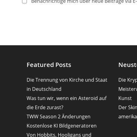
Benachrichtige mich über neue Beiträge via E-
zum
zum
Kommentieren
Kommentier
ein
ein
Featured Posts
Neust
Die Trennung von Kirche und Staat
Die Kryp
in Deutschland
Meister
Was tun wir, wenn ein Asteroid auf
Kunst
die Erde zurast?
Der Ski
TWW Season 2 Änderungen
amerika
Kostenlose KI Bildgeneratoren
Von Hobbits, Hooligans und