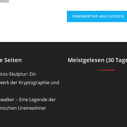
Mail.
(optional)
en
e Seiten
Meistgelesen (30 Tag
tos-Skulptur: Ein
werk der Kryptographie und
nwalker – Eine Legende der
nischen Ureinwohner