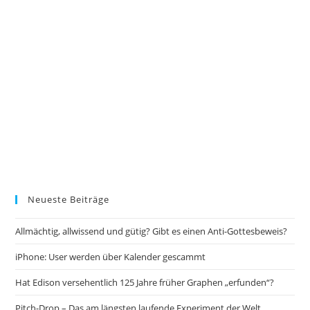
Neueste Beiträge
Allmächtig, allwissend und gütig? Gibt es einen Anti-Gottesbeweis?
iPhone: User werden über Kalender gescammt
Hat Edison versehentlich 125 Jahre früher Graphen „erfunden“?
Pitch-Drop – Das am längsten laufende Experiment der Welt