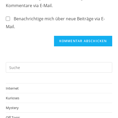
URL
Kommentare via E-Mail.
Kommentieren
ein
ein
(optional)
Benachrichtige mich über neue Beiträge via E-
Mail.
Internet
Kurioses
Mystery
Off Topic