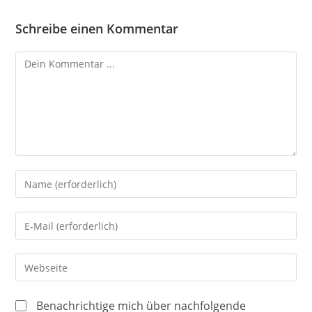
Schreibe einen Kommentar
Kommentieren
Gib
deinen
Namen
Gib
oder
deine
Benutzernamen
E-
Gib
zum
Mail-
deine
Kommentieren
Adresse
Website-
ein
Benachrichtige mich über nachfolgende
zum