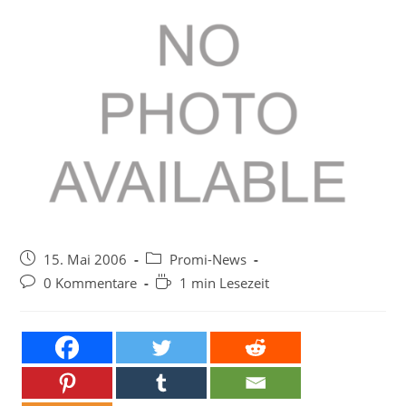
Beitrag
Beitrags-
15. Mai 2006
Promi-News
veröffentlicht:
Kategorie:
Beitrags-
Lesedauer:
0 Kommentare
1 min Lesezeit
Kommentare: