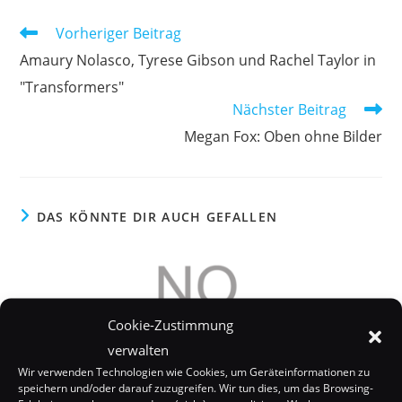
Weitere
Vorheriger Beitrag
Artikel
Amaury Nolasco, Tyrese Gibson und Rachel Taylor in
ansehen
"Transformers"
Nächster Beitrag
Megan Fox: Oben ohne Bilder
DAS KÖNNTE DIR AUCH GEFALLEN
Cookie-Zustimmung
verwalten
Wir verwenden Technologien wie Cookies, um Geräteinformationen zu
speichern und/oder darauf zuzugreifen. Wir tun dies, um das Browsing-