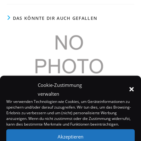
DAS KÖNNTE DIR AUCH GEFALLEN
Cookie-Zustimmung
verwalten
Wir verwenden Technologien wie Cookies, um Geräteinformationen zu
speichern und/oder darauf zuzugreifen. Wir tun dies, um das Browsing-
Erlebnis zu verbessern und um (nicht) personalisierte Werbung
Jessica Simpson will Brust-OP, irgendwann…
anzuzeigen. Wenn du nicht zustimmst oder die Zustimmung widerrufst,
kann dies bestimmte Merkmale und Funktionen beeinträchtigen.
13. Juli 2006
Akzeptieren