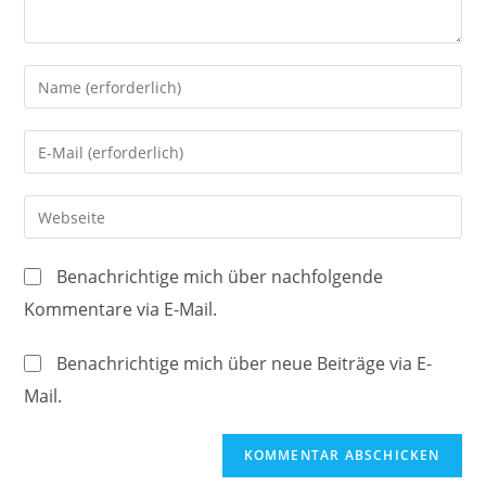
Gib
deinen
Namen
Gib
oder
deine
Benutzernamen
E-
Gib
zum
Mail-
deine
Kommentieren
Adresse
Website-
ein
Benachrichtige mich über nachfolgende
zum
URL
Kommentare via E-Mail.
Kommentieren
ein
ein
(optional)
Benachrichtige mich über neue Beiträge via E-
Mail.