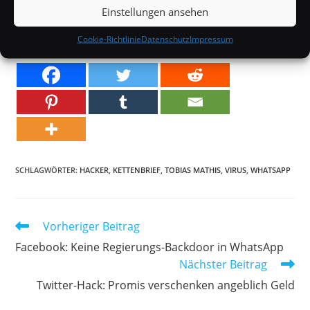
In "Off Topic"
Einstellungen ansehen
Cookie-Richtlinie
Datenschutz
Impressum
SCHLAGWÖRTER:
HACKER
,
KETTENBRIEF
,
TOBIAS MATHIS
,
VIRUS
,
WHATSAPP
Weitere
Vorheriger Beitrag
Artikel
Facebook: Keine Regierungs-Backdoor in WhatsApp
ansehen
Nächster Beitrag
Twitter-Hack: Promis verschenken angeblich Geld