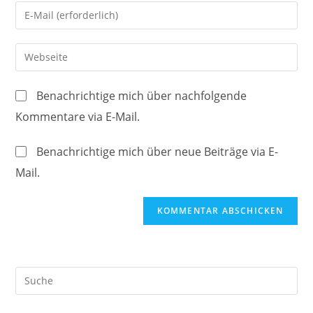
Namen
Gib
oder
deine
Benutzernamen
E-
Gib
zum
Mail-
deine
Kommentieren
Adresse
Website-
ein
Benachrichtige mich über nachfolgende
zum
URL
Kommentare via E-Mail.
Kommentieren
ein
ein
(optional)
Benachrichtige mich über neue Beiträge via E-
Mail.