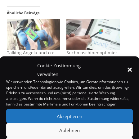
Ähnliche Beiträge
Talking Angela und co:
Suchmaschinenoptimier
Chatbot Mythen auf
ung (SEO): Grundlagen /
YouTube
Anfänger-Guide
Cookie-Zustimmung
11. Juli 2020
19. September 2020
verwalten
In "Internet"
In "Internet"
Wir verwenden Technologien wie Cookies, um Geräteinformationen zu
speichern und/oder darauf zuzugreifen. Wir tun dies, um das Browsing-
Erlebnis zu verbessern und um (nicht) personalisierte Werbung
anzuzeigen. Wenn du nicht zustimmst oder die Zustimmung widerrufst,
kann dies bestimmte Merkmale und Funktionen beeinträchtigen.
Akzeptieren
Verschwörungstheorien:
Warum sie gar keine
Ablehnen
Theorien sind
8. Juni 2020