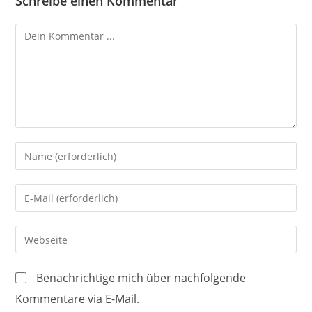
Schreibe einen Kommentar
Kommentieren
Gib
deinen
Namen
Gib
oder
deine
Benutzernamen
E-
Gib
zum
Mail-
deine
Kommentieren
Adresse
Website-
ein
Benachrichtige mich über nachfolgende
zum
URL
Kommentare via E-Mail.
Kommentieren
ein