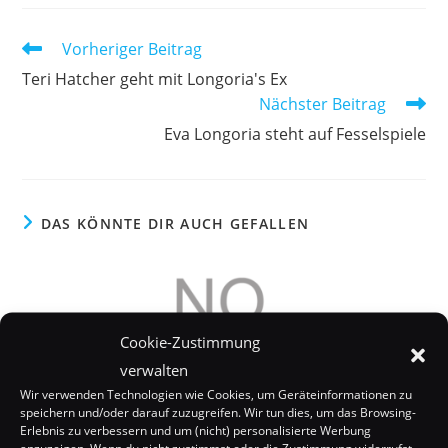
Weitere
Vorheriger Beitrag
Artikel
Teri Hatcher geht mit Longoria's Ex
ansehen
Nächster Beitrag
Eva Longoria steht auf Fesselspiele
DAS KÖNNTE DIR AUCH GEFALLEN
Cookie-Zustimmung
verwalten
Wir verwenden Technologien wie Cookies, um Geräteinformationen zu
speichern und/oder darauf zuzugreifen. Wir tun dies, um das Browsing-
Erlebnis zu verbessern und um (nicht) personalisierte Werbung