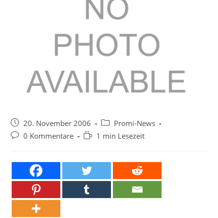
Beitrag
Beitrags-
20. November 2006
Promi-News
veröffentlicht:
Kategorie:
Beitrags-
Lesedauer:
0 Kommentare
1 min Lesezeit
Kommentare: