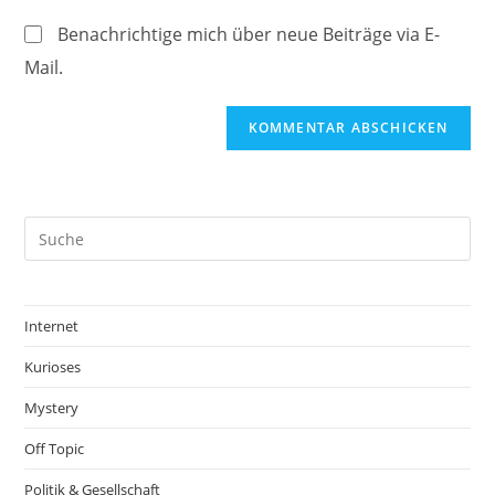
ein
(optional)
Benachrichtige mich über neue Beiträge via E-
Mail.
Internet
Kurioses
Mystery
Off Topic
Politik & Gesellschaft