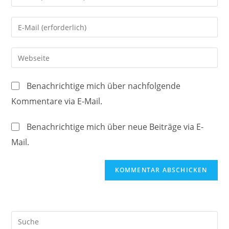
deinen
Namen
Gib
oder
deine
Benutzernamen
E-
Gib
zum
Mail-
deine
Kommentieren
Adresse
Website-
ein
Benachrichtige mich über nachfolgende
zum
URL
Kommentare via E-Mail.
Kommentieren
ein
ein
(optional)
Benachrichtige mich über neue Beiträge via E-
Mail.