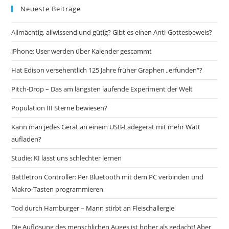
Neueste Beiträge
Allmächtig, allwissend und gütig? Gibt es einen Anti-Gottesbeweis?
iPhone: User werden über Kalender gescammt
Hat Edison versehentlich 125 Jahre früher Graphen „erfunden“?
Pitch-Drop – Das am längsten laufende Experiment der Welt
Population III Sterne bewiesen?
Kann man jedes Gerät an einem USB-Ladegerät mit mehr Watt
aufladen?
Studie: KI lässt uns schlechter lernen
Battletron Controller: Per Bluetooth mit dem PC verbinden und
Makro-Tasten programmieren
Tod durch Hamburger – Mann stirbt an Fleischallergie
Die Auflösung des menschlichen Auges ist höher als gedacht! Aber