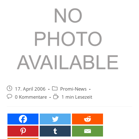
Beitrag
Beitrags-
17. April 2006
Promi-News
veröffentlicht:
Kategorie:
Beitrags-
Lesedauer:
0 Kommentare
1 min Lesezeit
Kommentare: