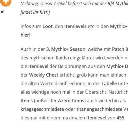
(Achtung: Dieser Artikel befasst sich mit der
BfA Mythi
findet ihr hier
.)
Infos zum
Loot
, den
Itemlevels
etc in den
Mythic+
hier
!
Auch in der
3. Mythic+ Season
, welche mit
Patch 8
des mythischen Raids) eingeläutet wird, werden n
die
Itemlevel
der Belohnungen aus den
Mythic+ 
der
Weekly Chest
erhöht, grob kann man einfach
die alten Werte drauf rechnen, in der
Tabelle
unte
alles wichtige noch mal in der Übersicht. Natürlic
Items
(außer der
Azerit Items
) auch weiterhin als
kriegsgeschmiedete
oder
titanengeschmiedete
V
diesmal mit einem maximalen
Itemlevel
von
455
.