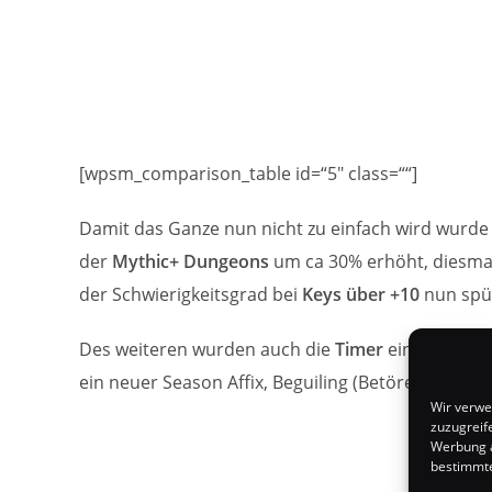
[wpsm_comparison_table id=“5″ class=““]
Damit das Ganze nun nicht zu einfach wird wurde
der
Mythic+ Dungeons
um ca 30% erhöht, diesma
der Schwierigkeitsgrad bei
Keys
über +10
nun spür
Des weiteren wurden auch die
Timer
einiger
Dun
ein neuer Season Affix, Beguiling (Betörend), einge
Wir verwe
zuzugreif
Werbung a
bestimmte