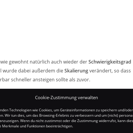
 wie gewohnt natürlich auch wieder der
Schwierigkeitsgrad
l wurde dabei außerdem die
Skalierung
verändert, so dass
bar schneller ansteigen sollte als zuvor.
geons
angepasst (eine aktuelle Übersicht findet ihr
hier
) un
Cookie-Zustimmung verwalten
führt (
mehr zu den Mythic+ Affixen
).
nden Technologien wie Cookies, um Geräteinformationen zu speichern und/oder
en. Wir tun dies, um das Browsing-Erlebnis zu verbessern und um (nicht) personal
nzuzeigen. Wenn du nicht zustimmst oder die Zustimmung widerrufst, kann die
 Merkmale und Funktionen beeinträchtigen.