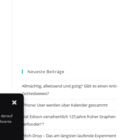
Neueste Beiträge
Allmächtig, allwissend und gütig? Gibt es einen Anti-
Gottesbeweis?
d
iPhone: User werden über Kalender gescammt
 darauf
Hat Edison versehentlich 125 Jahre früher Graphen
isierte
„erfunden“?
s
Pitch-Drop – Das am längsten laufende Experiment