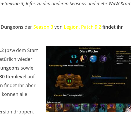
c+ Season 3
, Infos zu den anderen Seasons und mehr
WoW
Kra
 Dungeons
der
Season 3
von
Legion, Patch 9.2
findet ihr
.2
(bzw dem Start
atürlich wieder
Dungeons
sowie
30 Itemlevel
auf
n findet Ihr aber
h können alle
ersion droppen,