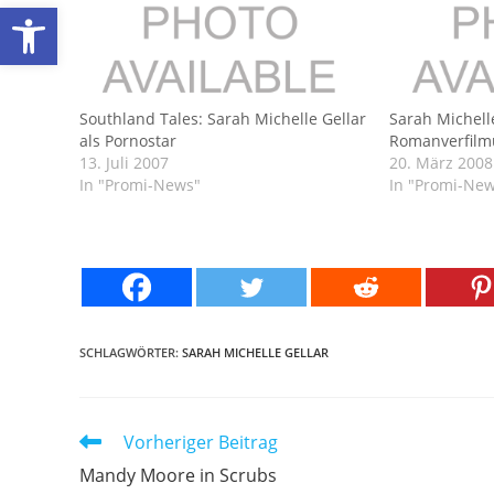
Werkzeugleiste öffnen
Southland Tales: Sarah Michelle Gellar
Sarah Michelle
als Pornostar
Romanverfil
13. Juli 2007
20. März 2008
In "Promi-News"
In "Promi-Ne
SCHLAGWÖRTER:
SARAH MICHELLE GELLAR
Weitere
Vorheriger Beitrag
Artikel
Mandy Moore in Scrubs
ansehen