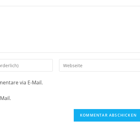
Gib
deine
Website-
entare via E-Mail.
URL
ein
Mail.
(optional)
en