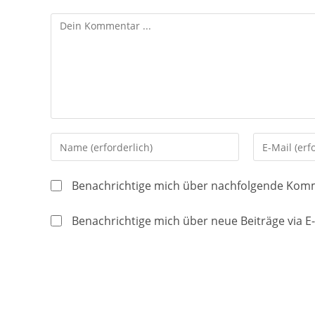
Kommentieren
Gib
Gib
deinen
deine
Namen
E-
Benachrichtige mich über nachfolgende Komm
oder
Mail-
Benutzernamen
Adresse
Benachrichtige mich über neue Beiträge via E-
zum
zum
Kommentieren
Kommentier
ein
ein