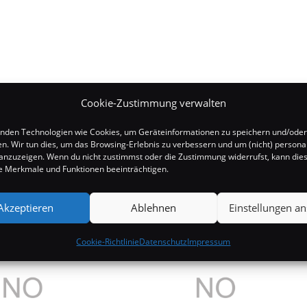
Cookie-Zustimmung verwalten
nden Technologien wie Cookies, um Geräteinformationen zu speichern und/oder
en. Wir tun dies, um das Browsing-Erlebnis zu verbessern und um (nicht) personal
nzuzeigen. Wenn du nicht zustimmst oder die Zustimmung widerrufst, kann die
 Merkmale und Funktionen beeinträchtigen.
Akzeptieren
Ablehnen
Einstellungen a
Cookie-Richtlinie
Datenschutz
Impressum