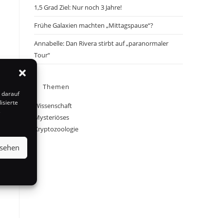
1,5 Grad Ziel: Nur noch 3 Jahre!
Frühe Galaxien machten „Mittagspause“?
Annabelle: Dan Rivera stirbt auf „paranormaler
Tour“
Themen
 darauf
isierte
Wissenschaft
s
Mysteriöses
Kryptozoologie
nsehen