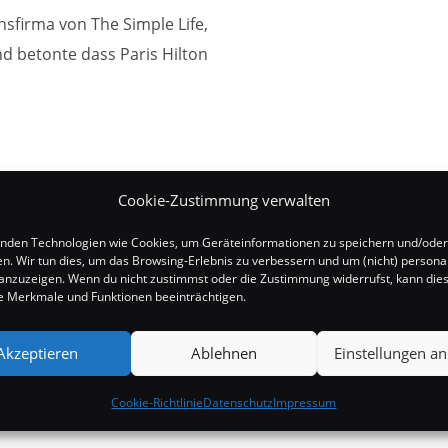
nsfirma von The Simple Life,
d betonte dass Paris Hilton
Cookie-Zustimmung verwalten
nden Technologien wie Cookies, um Geräteinformationen zu speichern und/oder
en. Wir tun dies, um das Browsing-Erlebnis zu verbessern und um (nicht) personal
nzuzeigen. Wenn du nicht zustimmst oder die Zustimmung widerrufst, kann die
 Merkmale und Funktionen beeinträchtigen.
Akzeptieren
Ablehnen
Einstellungen a
Cookie-Richtlinie
Datenschutz
Impressum