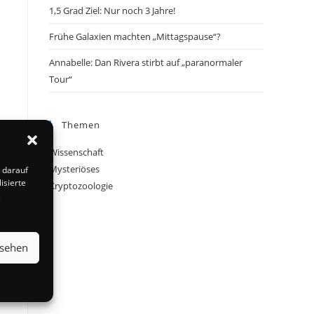
1,5 Grad Ziel: Nur noch 3 Jahre!
Frühe Galaxien machten „Mittagspause“?
Annabelle: Dan Rivera stirbt auf „paranormaler
Tour“
Themen
Wissenschaft
Mysteriöses
 darauf
isierte
Kryptozoologie
s
nsehen