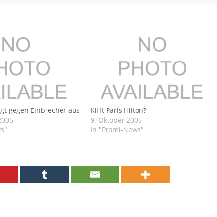
sagt gegen Einbrecher aus
Kifft Paris Hilton?
2005
9. Oktober 2006
ws"
In "Promi-News"