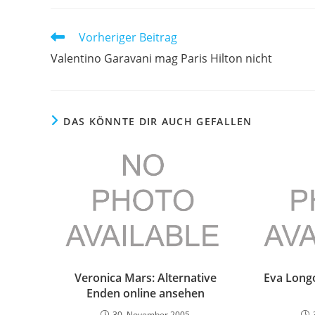
Weitere
Vorheriger Beitrag
Artikel
Valentino Garavani mag Paris Hilton nicht
ansehen
DAS KÖNNTE DIR AUCH GEFALLEN
Veronica Mars: Alternative
Eva Longo
Enden online ansehen
30. November 2005