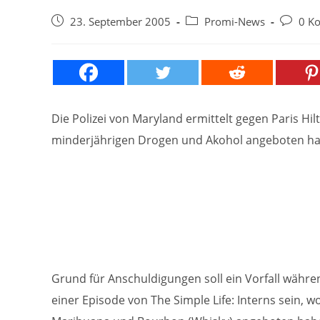
Beitrag
Beitrags-
Beitrags
23. September 2005
Promi-News
0 K
veröffentlicht:
Kategorie:
Kommen
Die Polizei von Maryland ermittelt gegen Paris Hilt
minderjährigen Drogen und Akohol angeboten hab
Grund für Anschuldigungen soll ein Vorfall währ
einer Episode von The Simple Life: Interns sein, w