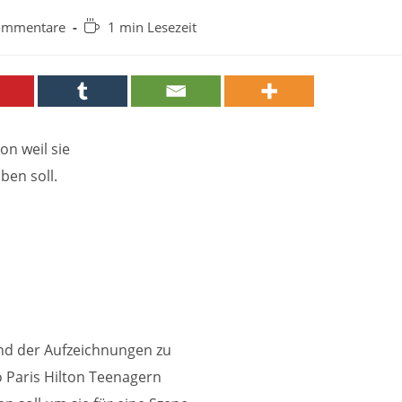
-
Lesedauer:
ommentare
1 min Lesezeit
tare:
on weil sie
en soll.
end der Aufzeichnungen zu
o Paris Hilton Teenagern