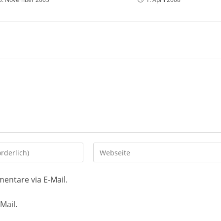
Gib
deine
Website-
entare via E-Mail.
URL
ein
Mail.
(optional)