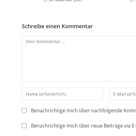
Schreibe einen Kommentar
Kommentieren
Gib
Gib
deinen
deine
Namen
E-
Benachrichtige mich über nachfolgende Komm
oder
Mail-
Benutzernamen
Adresse
Benachrichtige mich über neue Beiträge via E-
zum
zum