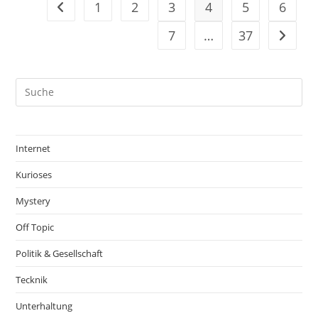
1
2
3
4
5
6
Gehe zur vorherigen Seite
7
…
37
Gehe zu
Internet
Kurioses
Mystery
Off Topic
Politik & Gesellschaft
Tecknik
Unterhaltung