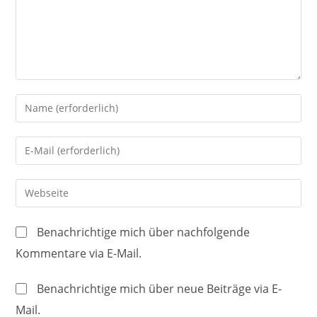
Gib
deinen
Namen
Gib
oder
deine
Benutzernamen
E-
Gib
zum
Mail-
deine
Kommentieren
Adresse
Website-
ein
Benachrichtige mich über nachfolgende
zum
URL
Kommentare via E-Mail.
Kommentieren
ein
ein
(optional)
Benachrichtige mich über neue Beiträge via E-
Mail.