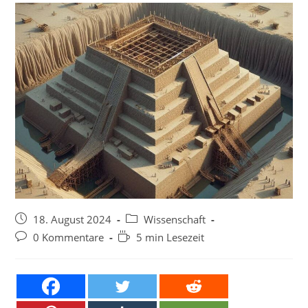
Beitrag
Beitrags-
18. August 2024
Wissenschaft
veröffentlicht:
Kategorie:
Beitrags-
Lesedauer:
0 Kommentare
5 min Lesezeit
Kommentare: