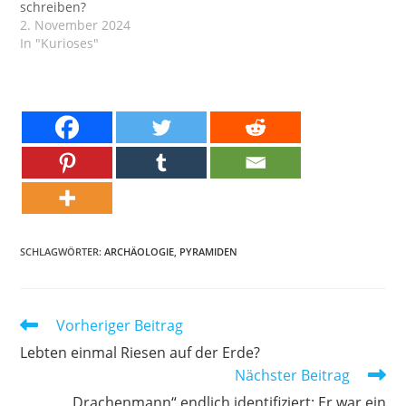
schreiben?
2. November 2024
In "Kurioses"
SCHLAGWÖRTER:
ARCHÄOLOGIE
,
PYRAMIDEN
Weitere
Vorheriger Beitrag
Artikel
Lebten einmal Riesen auf der Erde?
ansehen
Nächster Beitrag
„Drachenmann“ endlich identifiziert: Er war ein