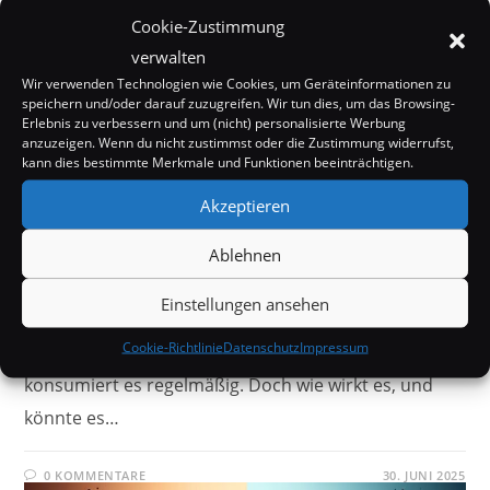
Cookie-Zustimmung
verwalten
Wir verwenden Technologien wie Cookies, um Geräteinformationen zu
WISSENSCHAFT
/
WISSENSWERTES
speichern und/oder darauf zuzugreifen. Wir tun dies, um das Browsing-
Koffein: Wachmacher mit Anti-
Erlebnis zu verbessern und um (nicht) personalisierte Werbung
anzuzeigen. Wenn du nicht zustimmst oder die Zustimmung widerrufst,
Aging-Effekt?
kann dies bestimmte Merkmale und Funktionen beeinträchtigen.
Akzeptieren
Koffein: Die mit Abstand am häufigsten konsumierte
psychoaktive Substanz weltweit - hauptsächlich in
Ablehnen
Form von Kaffee und Tee. Täglich werden Milliarden
Einstellungen ansehen
von Tassen konsumiert, und ein Großteil der
Cookie-Richtlinie
Datenschutz
Impressum
erwachsenen Bevölkerung in vielen Teilen der Welt
konsumiert es regelmäßig. Doch wie wirkt es, und
könnte es…
0 KOMMENTARE
30. JUNI 2025