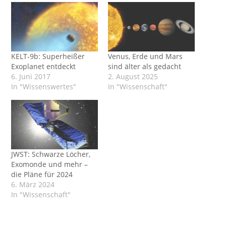
KELT-9b: Superheißer
Venus, Erde und Mars
Exoplanet entdeckt
sind älter als gedacht
6. Juni 2017
2. August 2025
In "Wissenswertes"
In "Wissenschaft"
JWST: Schwarze Löcher,
Exomonde und mehr –
die Pläne für 2024
6. März 2024
In "Wissenschaft"