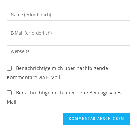
Gib
deinen
Namen
Gib
oder
deine
Benutzernamen
E-
Gib
zum
Mail-
deine
Kommentieren
Adresse
Website-
ein
Benachrichtige mich über nachfolgende
zum
URL
Kommentare via E-Mail.
Kommentieren
ein
ein
(optional)
Benachrichtige mich über neue Beiträge via E-
Mail.