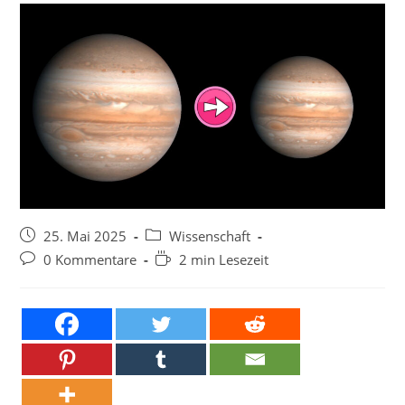
Beitrag
Beitrags-
25. Mai 2025
Wissenschaft
veröffentlicht:
Kategorie:
Beitrags-
Lesedauer:
0 Kommentare
2 min Lesezeit
Kommentare: