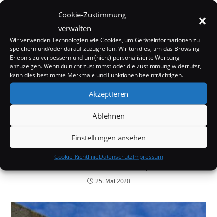
Cookie-Zustimmung
DAS KÖNNTE DIR AUCH GEFALLEN
verwalten
Wir verwenden Technologien wie Cookies, um Geräteinformationen zu
speichern und/oder darauf zuzugreifen. Wir tun dies, um das Browsing-
Erlebnis zu verbessern und um (nicht) personalisierte Werbung
anzuzeigen. Wenn du nicht zustimmst oder die Zustimmung widerrufst,
kann dies bestimmte Merkmale und Funktionen beeinträchtigen.
Akzeptieren
Ablehnen
Einstellungen ansehen
Cookie-Richtlinie
Datenschutz
Impressum
Pluto verliert seine Atmosphäre
25. Mai 2020