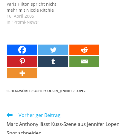
Paris Hilton spricht nicht
mehr mit Nicole Ritchie
16. April 2005
In "Promi-News"
SCHLAGWÖRTER:
ASHLEY OLSEN
,
JENNIFER LOPEZ
Weitere
Vorheriger Beitrag
Artikel
Marc Anthony lässt Kuss-Szene aus Jennifer Lopez
ansehen
Spot schneiden