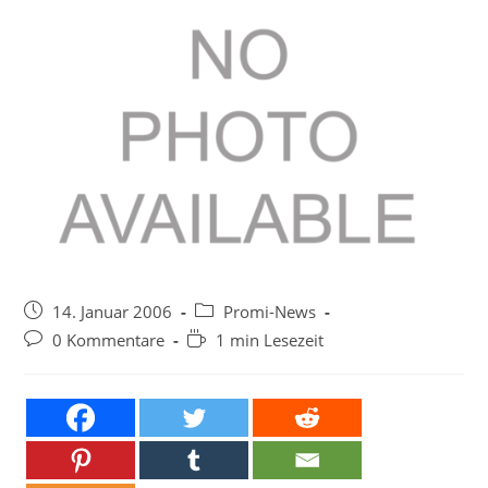
Beitrag
Beitrags-
14. Januar 2006
Promi-News
veröffentlicht:
Kategorie:
Beitrags-
Lesedauer:
0 Kommentare
1 min Lesezeit
Kommentare: