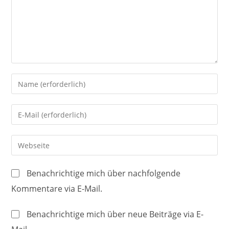
Gib
deinen
Namen
Gib
oder
deine
Benutzernamen
E-
Gib
zum
Mail-
deine
Kommentieren
Adresse
Website-
ein
Benachrichtige mich über nachfolgende
zum
URL
Kommentare via E-Mail.
Kommentieren
ein
ein
(optional)
Benachrichtige mich über neue Beiträge via E-