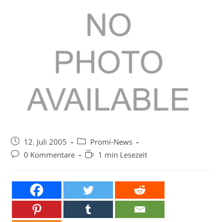
Beitrag
Beitrags-
12. Juli 2005
Promi-News
veröffentlicht:
Kategorie:
Beitrags-
Lesedauer:
0 Kommentare
1 min Lesezeit
Kommentare: