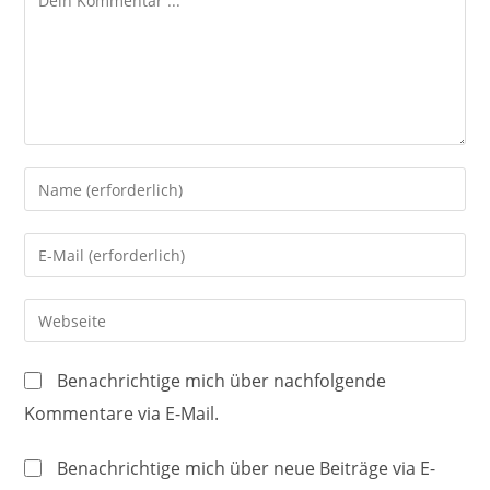
Gib
deinen
Namen
Gib
oder
deine
Benutzernamen
E-
Gib
zum
Mail-
deine
Kommentieren
Adresse
Website-
ein
Benachrichtige mich über nachfolgende
zum
URL
Kommentare via E-Mail.
Kommentieren
ein
ein
(optional)
Benachrichtige mich über neue Beiträge via E-