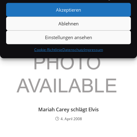
Jessica Simpson: Schleichwerbung
Akzeptieren
27. Juli 2006
Ablehnen
Einstellungen ansehen
Cookie-Richtlinie
Datenschutz
Impressum
Mariah Carey schlägt Elvis
4. April 2008