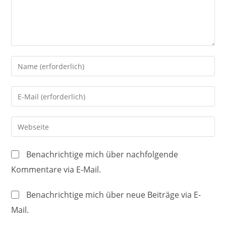
Gib
deinen
Namen
Gib
oder
deine
Benutzernamen
E-
Gib
zum
Mail-
deine
Kommentieren
Adresse
Website-
ein
Benachrichtige mich über nachfolgende
zum
URL
Kommentare via E-Mail.
Kommentieren
ein
ein
(optional)
Benachrichtige mich über neue Beiträge via E-
Mail.