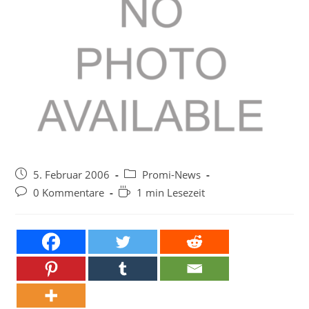
Beitrag
Beitrags-
5. Februar 2006
Promi-News
veröffentlicht:
Kategorie:
Beitrags-
Lesedauer:
0 Kommentare
1 min Lesezeit
Kommentare: