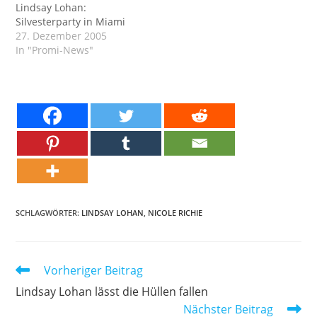
Lindsay Lohan:
Silvesterparty in Miami
27. Dezember 2005
In "Promi-News"
SCHLAGWÖRTER:
LINDSAY LOHAN
,
NICOLE RICHIE
Weitere
Vorheriger Beitrag
Artikel
Lindsay Lohan lässt die Hüllen fallen
ansehen
Nächster Beitrag