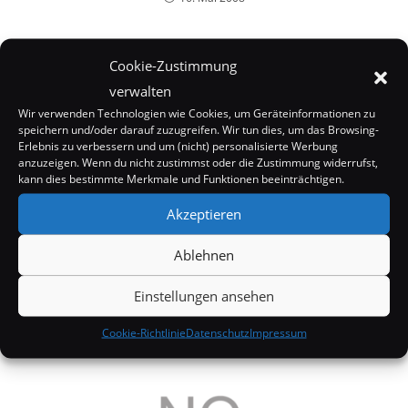
Cookie-Zustimmung
verwalten
Wir verwenden Technologien wie Cookies, um Geräteinformationen zu
speichern und/oder darauf zuzugreifen. Wir tun dies, um das Browsing-
Erlebnis zu verbessern und um (nicht) personalisierte Werbung
anzuzeigen. Wenn du nicht zustimmst oder die Zustimmung widerrufst,
kann dies bestimmte Merkmale und Funktionen beeinträchtigen.
Akzeptieren
Ablehnen
Jennifer Lopez hat den knackigsten Hintern
Einstellungen ansehen
Hollywoods
Cookie-Richtlinie
Datenschutz
Impressum
17. August 2007