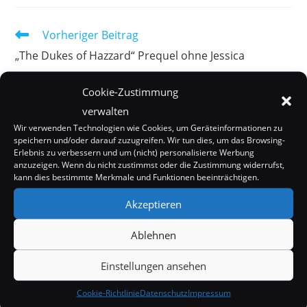
Weitere
Vorheriger Beitrag
Artikel
„The Dukes of Hazzard“ Prequel ohne Jessica
ansehen
Simpson
Cookie-Zustimmung
Nächster Beitrag
verwalten
Jessica Simpson will Brust-OP, irgendwann…
Wir verwenden Technologien wie Cookies, um Geräteinformationen zu
speichern und/oder darauf zuzugreifen. Wir tun dies, um das Browsing-
Erlebnis zu verbessern und um (nicht) personalisierte Werbung
anzuzeigen. Wenn du nicht zustimmst oder die Zustimmung widerrufst,
DAS KÖNNTE DIR AUCH GEFALLEN
kann dies bestimmte Merkmale und Funktionen beeinträchtigen.
Akzeptieren
Ablehnen
Einstellungen ansehen
Cookie-Richtlinie
Datenschutz
Impressum