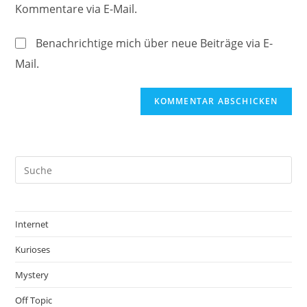
Kommentare via E-Mail.
Kommentieren
ein
ein
(optional)
Benachrichtige mich über neue Beiträge via E-
Mail.
Internet
Kurioses
Mystery
Off Topic