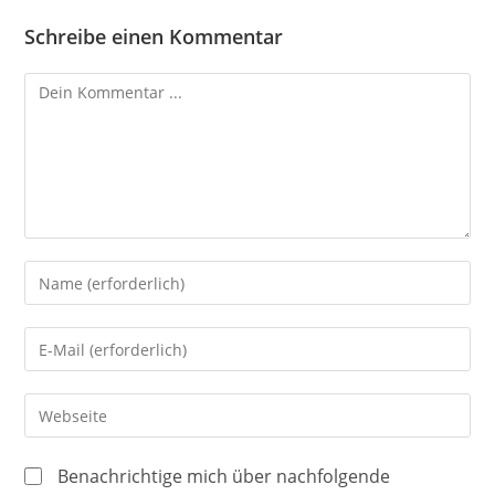
Schreibe einen Kommentar
Kommentieren
Gib
deinen
Namen
Gib
oder
deine
Benutzernamen
E-
Gib
zum
Mail-
deine
Kommentieren
Adresse
Website-
ein
Benachrichtige mich über nachfolgende
zum
URL