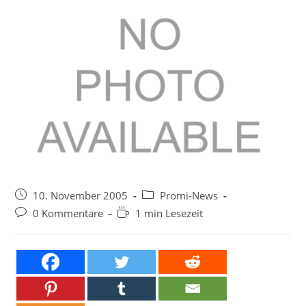
Beitrag
Beitrags-
10. November 2005
Promi-News
veröffentlicht:
Kategorie:
Beitrags-
Lesedauer:
0 Kommentare
1 min Lesezeit
Kommentare: