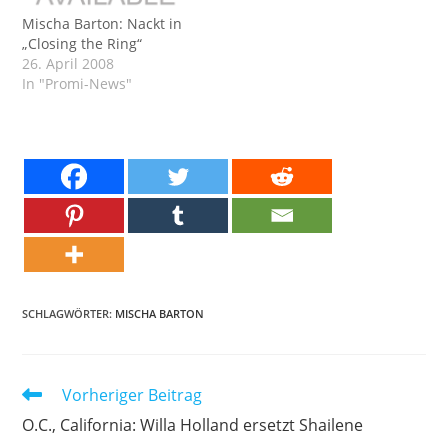
Mischa Barton: Nackt in
„Closing the Ring“
26. April 2008
In "Promi-News"
SCHLAGWÖRTER:
MISCHA BARTON
Weitere
Vorheriger Beitrag
Artikel
O.C., California: Willa Holland ersetzt Shailene
ansehen