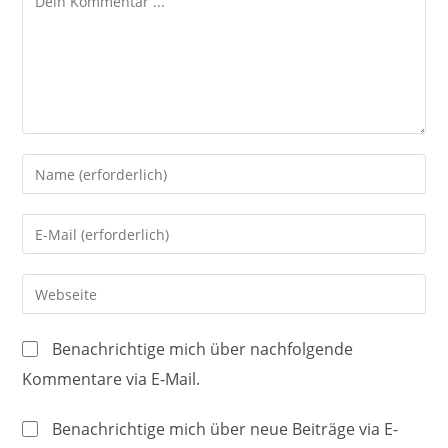
Gib
deinen
Namen
Gib
oder
deine
Benutzernamen
E-
Gib
zum
Mail-
deine
Kommentieren
Adresse
Website-
ein
Benachrichtige mich über nachfolgende
zum
URL
Kommentare via E-Mail.
Kommentieren
ein
ein
(optional)
Benachrichtige mich über neue Beiträge via E-